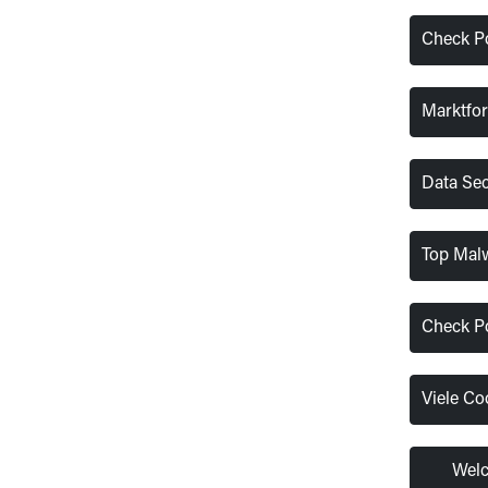
Check P
Marktfor
Data Sec
Top Malw
Check Po
Viele Co
Welc