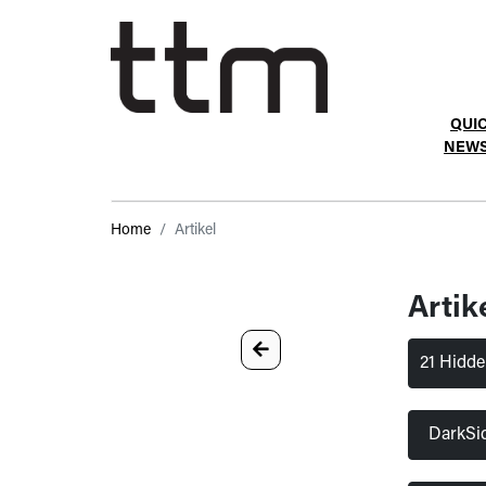
QUI
NEW
Home
Artikel
Artik
21 Hidde
DarkSi