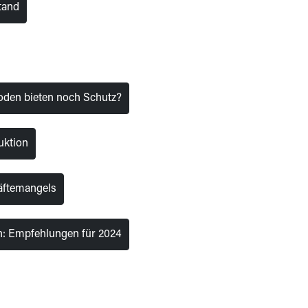
tand
oden bieten noch Schutz?
uktion
räftemangels
n: Empfehlungen für 2024