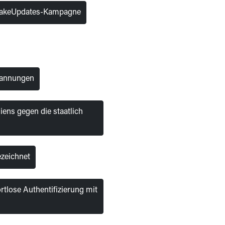
 FakeUpdates-Kampagne
pannungen
ns gegen die staatlich
ezeichnet
tlose Authentifizierung mit