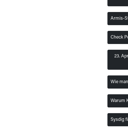
Armis-St
Check P
23. Ap
Wie man 
Warum Ko
Sysdig f