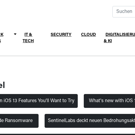
CK
IT &
SECURITY
CLOUD
DIGITALISIER
S
TECH
& KI
el
n iOS 13 Features You'll Want to Try
What's new with iOS 
de Ransomware
SentinelLabs deckt neuen Bedrohungsakt