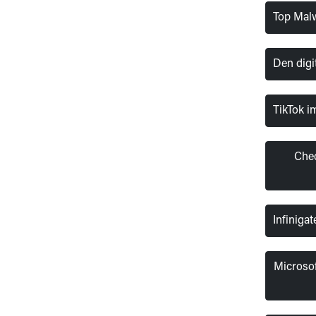
Top Mal
Den digi
TikTok i
Chec
Infiniga
Microsof