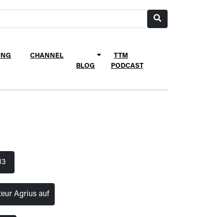
UNG
CHANNEL
TTM
BLOG
PODCAST
13
eur Agrius auf