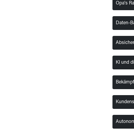
Opa's Ra
Daten-Ba
Absicher
KI und d
Bekämpfu
Kundense
Autonome