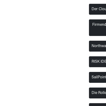
Der Clou
Firmenda
Northwa
RISK IDE
SailPoin
Die Roll