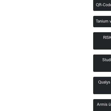
QR-Code-
Tanium v
RISK
Stud
Qualys
Armis ü