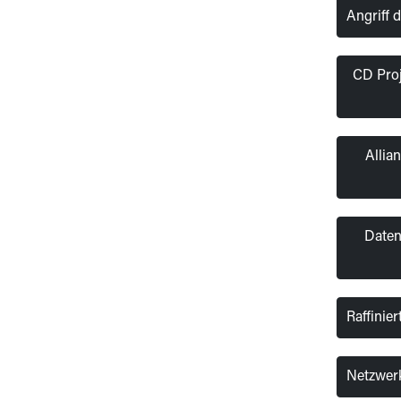
Angriff 
CD Proj
Allia
Daten
Raffinie
Netzwer