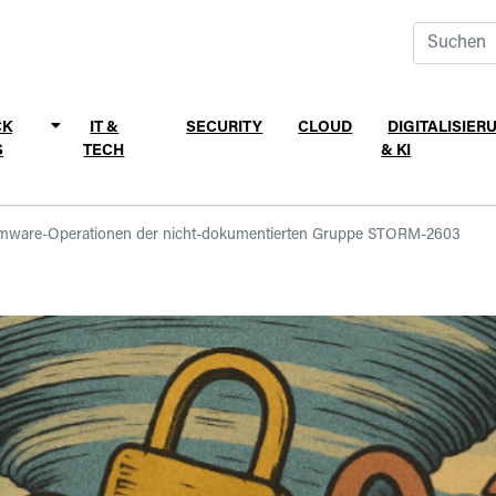
CK
IT &
SECURITY
CLOUD
DIGITALISIER
S
TECH
& KI
omware-Operationen der nicht-dokumentierten Gruppe STORM-2603