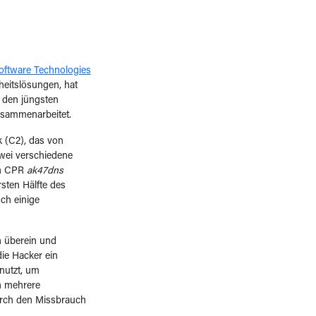
oftware Technologies
eitslösungen, hat
 den jüngsten
usammenarbeitet.
 (C2), das von
wei verschiedene
on CPR
ak47dns
sten Hälfte des
uch einige
 überein und
ie Hacker ein
nutzt, um
n mehrere
urch den Missbrauch