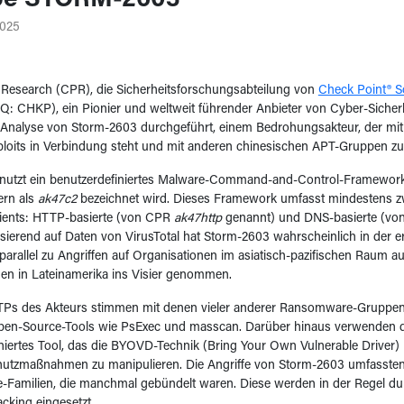
pe STORM-2603
2025
 Research (CPR), die Sicherheitsforschungsabteilung von
Check Point® S
 CHKP), ein Pionier und weltweit führender Anbieter von Cyber-Sicherh
e Analyse von Storm-2603 durchgeführt, einem Bedrohungsakteur, der mit
ploits in Verbindung steht und mit anderen chinesischen APT-Gruppen z
nutzt ein benutzerdefiniertes Malware-Command-and-Control-Framework
ern als
ak47c2
bezeichnet wird. Dieses Framework umfasst mindestens z
lients: HTTP-basierte (von CPR
ak47http
genannt) und DNS-basierte (v
sierend auf Daten von VirusTotal hat Storm-2603 wahrscheinlich in der er
parallel zu Angriffen auf Organisationen im asiatisch-pazifischen Raum a
en in Lateinamerika ins Visier genommen.
TTPs des Akteurs stimmen mit denen vieler anderer Ransomware-Gruppen
en-Source-Tools wie PsExec und masscan. Darüber hinaus verwenden d
niertes Tool, das die BYOVD-Technik (Bring Your Own Vulnerable Driver) 
utzmaßnahmen zu manipulieren. Die Angriffe von Storm-2603 umfasste
Familien, die manchmal gebündelt waren. Diese werden in der Regel d