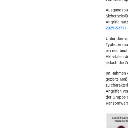
von DLL-Hija
Ausgangspunk
Sicherheitsl
Angriffe nut
2025-53771
Unter den v
Typhoon (auc
ein neu beob
Aktivitäten 
jedoch die Z
Im Rahmen d
gezielte Ma
zu charakter
Angriffen vo
der Gruppe 
Ransomware 