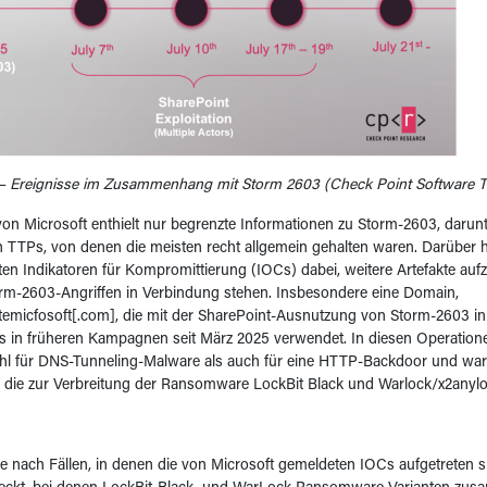
 – Ereignisse im Zusammenhang mit Storm 2603 (Check Point Software Te
von Microsoft enthielt nur begrenzte Informationen zu Storm-2603, darunt
 TTPs, von denen die meisten recht allgemein gehalten waren. Darüber 
en Indikatoren für Kompromittierung (IOCs) dabei, weitere Artefakte aufz
rm-2603-Angriffen in Verbindung stehen. Insbesondere eine Domain,
emicfosoft[.com], die mit der SharePoint-Ausnutzung von Storm-2603 in
s in früheren Kampagnen seit März 2025 verwendet. In diesen Operationen
hl für DNS-Tunneling-Malware als auch für eine HTTP-Backdoor und war 
r, die zur Verbreitung der Ransomware LockBit Black und Warlock/x2any
e nach Fällen, in denen die von Microsoft gemeldeten IOCs aufgetreten 