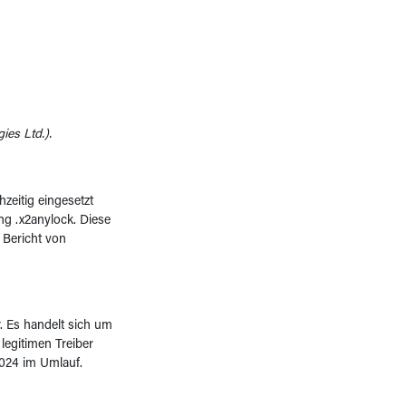
es Ltd.).
zeitig eingesetzt
ng .x2anylock. Diese
 Bericht von
r. Es handelt sich um
 legitimen Treiber
2024 im Umlauf.