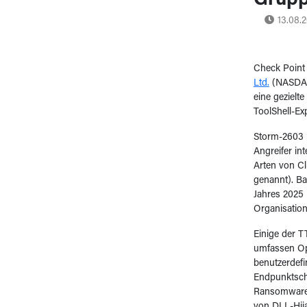
Grup
13.08.
Check Point
Ltd.
(NASDAQ:
eine gezielt
ToolShell-Ex
Storm-2603 
Angreifer int
Arten von C
genannt). Ba
Jahres 2025 
Organisation
Einige der 
umfassen Op
benutzerdefi
Endpunktsch
Ransomware-