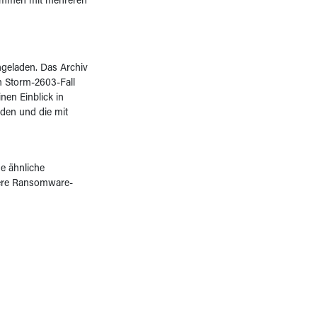
sammen mit mehreren
hgeladen. Das Archiv
m Storm-2603-Fall
nen Einblick in
den und die mit
ne ähnliche
hrere Ransomware-