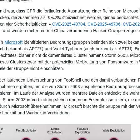
cking eingesetzt.
t war, dass CPR die fortlaufende Ausnutzung einer Reihe von Microsoft
ücken, die zusammen als
ToolShell
bezeichnet werden, genau beobachtet. 
zen vier Sicherheitslücken –
CVE-2025-49704
,
CVE-2025-49706
,
CVE-202
– und werden mehreren mit China verbundenen Hacker-Gruppen zugesch
on
Microsoft
identifizierten Bedrohungsgruppen befinden sich zwei bekan
h bekannt als APT27) und Violet Typhoon (auch bekannt als APT31). Ein
achtetes, bisher nicht dokumentiertes Cluster namens Storm-2603. Micro
dieses Clusters zwar mit der potenziellen Verbreitung von Ransomware in
iele der Gruppe nicht einschätzen.
er laufenden Untersuchung von ToolShell und den damit verbundenen 
ßnahmen ergriffen, um die von Storm-2603 ausgehende Bedrohung besse
isieren. Im Laufe der Analyse wurden mehrere Dateien entdeckt, die wahr
n Storm-2603 in Verbindung stehen und neue Erkenntnisse liefern, die m
durch Microsoft übereinstimmen. Microsoft brachte die Gruppe mit der 
Lockbit und Warlock in Verbindung.