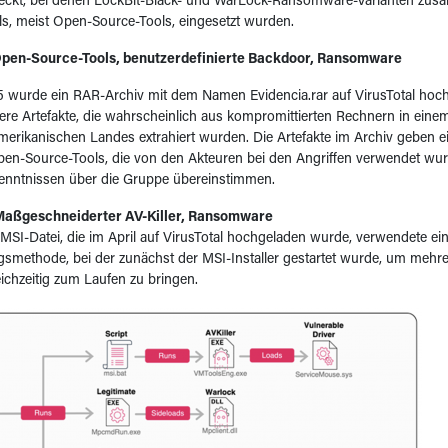
tdeckt, bei denen LockBit-Black- und WarLock-Ransomware-Varianten zu
s, meist Open-Source-Tools, eingesetzt wurden.
– Open-Source-Tools, benutzerdefinierte Backdoor, Ransomware
5 wurde ein RAR-Archiv mit dem Namen Evidencia.rar auf VirusTotal hoc
ere Artefakte, die wahrscheinlich aus kompromittierten Rechnern in eine
amerikanischen Landes extrahiert wurden. Die Artefakte im Archiv geben ei
pen-Source-Tools, die von den Akteuren bei den Angriffen verwendet wur
kenntnissen über die Gruppe übereinstimmen.
– Maßgeschneiderter AV-Killer, Ransomware
 MSI-Datei, die im April auf VirusTotal hochgeladen wurde, verwendete ei
ngsmethode, bei der zunächst der MSI-Installer gestartet wurde, um me
eichzeitig zum Laufen zu bringen.