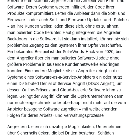
konzentrieren sich die Angreifer auf die Anbieter von Firm- und
Software. Deren Systeme werden infiltriert, der Code ihrer
Produkte kompromittiert. Leiten die Anbieter dann die Soft- und
Firmware – oder auch Soft- und Firmware-Updates und -Patches
– an ihre Kunden weiter, laden diese sich, ohne es zu ahnen,
manipulierten Code herunter. Häufig integrieren die Angreifer
Backdoors in die Software. Ist sie dann installiert, können sie sich
problemlos Zugang zu den Systemen ihrer Opfer verschaffen.
Ein bekanntes Beispiel ist der SolarWinds-Hack von 2020, bei
dem Angreifer über ein manipuliertes Software-Update ohne
größere Probleme in tausende Kundennetzwerke eindringen
konnten. Eine andere Möglichkeit: ein Angreifer dringt in die
Systeme eines Software-as-a-Service-Anbieters ein oder nutzt
einen Distributed Denial of Service-Angriff (DDoS-Angriff), um
dessen Online-Präsenz und Cloud-basierte Software lahm zu
legen. Gelingt der Angriff, können die Opferunternehmen dann
nur noch eingeschränkt oder überhaupt nicht mehr auf die vom
Anbieter bezogene Software zugreifen – mit weitreichenden
Folgen für deren Arbeits- und Verwaltungsprozesse.
Angreifern bieten sich unzählige Möglichkeiten, Unternehmen
über Sicherheitslücken, die bei Dritten bestehen, Schäden