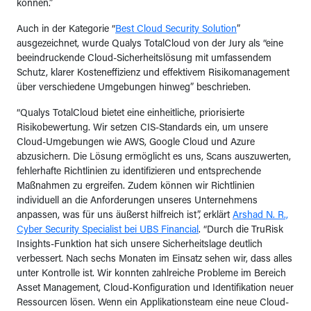
können.”
Auch in der Kategorie “
Best Cloud Security Solution
”
ausgezeichnet, wurde Qualys TotalCloud von der Jury als “eine
beeindruckende Cloud-Sicherheitslösung mit umfassendem
Schutz, klarer Kosteneffizienz und effektivem Risikomanagement
über verschiedene Umgebungen hinweg” beschrieben.
“Qualys TotalCloud bietet eine einheitliche, priorisierte
Risikobewertung. Wir setzen CIS-Standards ein, um unsere
Cloud-Umgebungen wie AWS, Google Cloud und Azure
abzusichern. Die Lösung ermöglicht es uns, Scans auszuwerten,
fehlerhafte Richtlinien zu identifizieren und entsprechende
Maßnahmen zu ergreifen. Zudem können wir Richtlinien
individuell an die Anforderungen unseres Unternehmens
anpassen, was für uns äußerst hilfreich ist”, erklärt
Arshad N. R.,
Cyber Security Specialist bei UBS Financial
. “Durch die TruRisk
Insights-Funktion hat sich unsere Sicherheitslage deutlich
verbessert. Nach sechs Monaten im Einsatz sehen wir, dass alles
unter Kontrolle ist. Wir konnten zahlreiche Probleme im Bereich
Asset Management, Cloud-Konfiguration und Identifikation neuer
Ressourcen lösen. Wenn ein Applikationsteam eine neue Cloud-