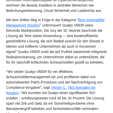
führenden Informationsquelle für Cybersicherheitsprofis,
zeichnen die Awards Exzellenz in zentralen Bereichen wie
Bedrohungserkennung, Cloud-Sicherheit und Leadership aus.
Mit dem dritten Sieg in Folge in der Kategorie “
Best Vulnerability
Management Solution
” untermauert Qualys VMDR seine
führende Marktposition. Die Jury der SC Awards beschrieb die
Lösung als “eine starke Anwendung — eine kosteneffiziente,
ganzheitliche Lösung, die sich flexibel sowohl für den Einsatz in
kleinen und mittleren Unternehmen als auch in Konzernen
eignet.” Qualys VMDR nutzt die auf TruRisk basierende integrierte
Risikopriorisierung, um Unternehmen dabei zu unterstützen, die
für ihr Geschäft kritischsten Schwachstellen gezielt zu beheben.
“Wir setzen Qualys VMDR für ein effektives
Schwachstellenmanagement ein und profitieren dabei von
automatisierten Patch-Prozessen und der Nachverfolgung von
Compliance-Vorgaben", sagt
Vikram C., T&S Specialist bei
Amazon
. “Wir konnten mit Qualys einen signifikanten ROI
erzielen – schätzungsweise rund 20 bis 30 Prozent. Die Lösung
spart viel Zeit und Geld, da wir Sicherheitsprobleme ohne
Benutzereingriff beheben und Sicherheitsvorfälle verhindern