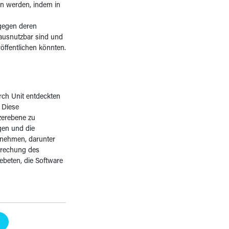
en werden, indem in
 gegen deren
 ausnutzbar sind und
öffentlichen könnten.
rch Unit entdeckten
. Diese
zerebene zu
ngen und die
ernehmen, darunter
rbrechung des
beten, die Software