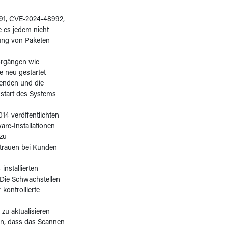
91, CVE-2024-48992,
e es jedem nicht
rung von Paketen
orgängen wie
te neu gestartet
wenden und die
ustart des Systems
14 veröffentlichten
are-Installationen
zu
rtrauen bei Kunden
installierten
 Die Schwachstellen
kontrollierte
zu aktualisieren
ern, dass das Scannen