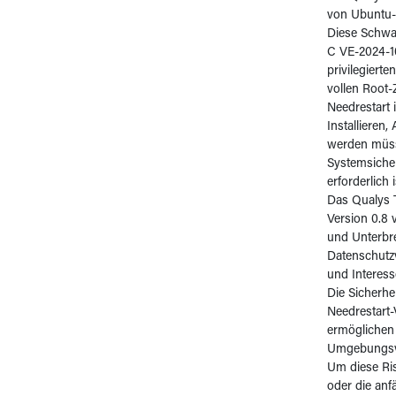
von Ubuntu-
Diese Schwa
C VE-2024-10
privilegiert
vollen Root-Z
Needrestart
Installieren,
werden müsse
Systemsicher
erforderlich i
Das Qualys T
Version 0.8 
und Unterbre
Datenschutzv
und Interes
Die Sicherhe
Needrestart-
ermöglichen 
Umgebungsvar
Um diese Ris
oder die anf