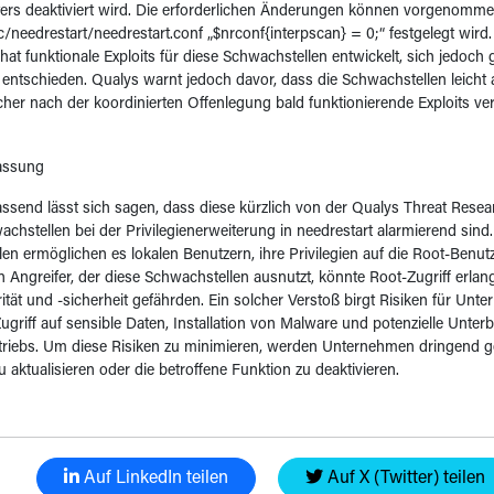
ters deaktiviert wird. Die erforderlichen Änderungen können vorgenomm
tc/needrestart/needrestart.conf „$nrconf{interpscan} = 0;“ festgelegt wird.
at funktionale Exploits für diese Schwachstellen entwickelt, sich jedoch
entschieden. Qualys warnt jedoch davor, dass die Schwachstellen leicht
her nach der koordinierten Offenlegung bald funktionierende Exploits ver
assung
end lässt sich sagen, dass diese kürzlich von der Qualys Threat Resea
achstellen bei der Privilegienerweiterung in needrestart alarmierend sind
en ermöglichen es lokalen Benutzern, ihre Privilegien auf die Root-Benut
in Angreifer, der diese Schwachstellen ausnutzt, könnte Root-Zugriff erla
ität und -sicherheit gefährden. Ein solcher Verstoß birgt Risiken für Unt
ugriff auf sensible Daten, Installation von Malware und potenzielle Unte
riebs. Um diese Risiken zu minimieren, werden Unternehmen dringend ge
aktualisieren oder die betroffene Funktion zu deaktivieren.
Auf LinkedIn teilen
Auf X (Twitter) teilen