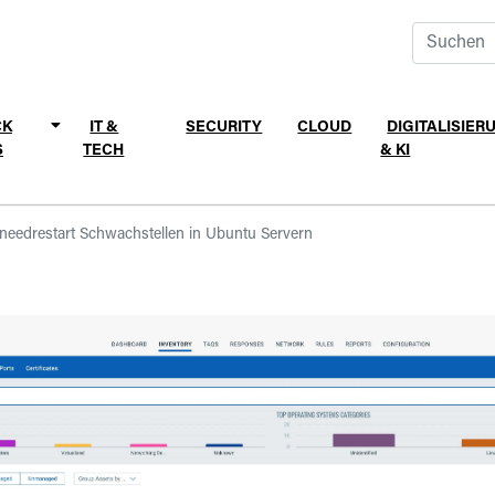
CK
IT &
SECURITY
CLOUD
DIGITALISIER
S
TECH
& KI
needrestart Schwachstellen in Ubuntu Servern