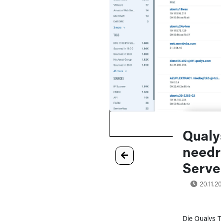
Qualy
needr
Serve
20.11.2
Die Qualys T