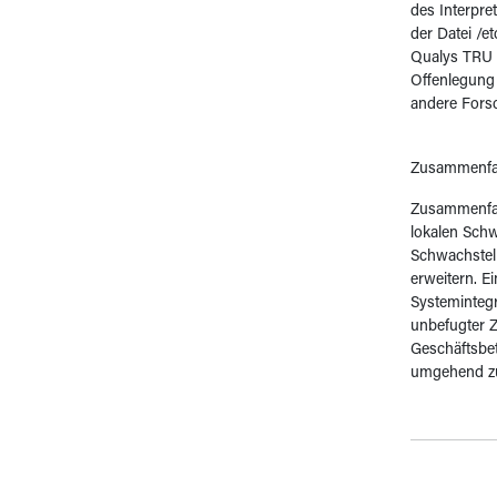
des Interpre
der Datei /e
Qualys TRU h
Offenlegung 
andere Forsc
Zusammenf
Zusammenfass
lokalen Schw
Schwachstell
erweitern. E
Systemintegr
unbefugter Z
Geschäftsbet
umgehend zu 