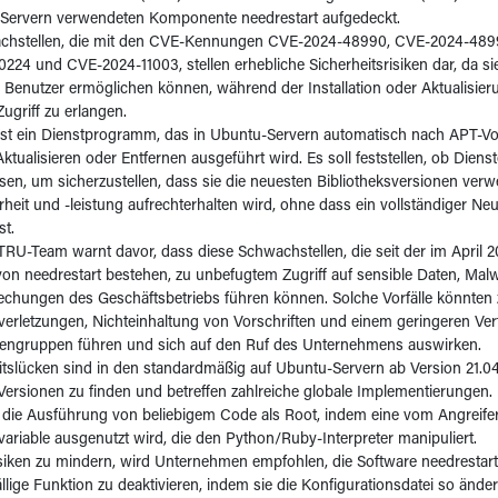
Servern verwendeten Komponente needrestart aufgedeckt.
chstellen, die mit den CVE-Kennungen CVE-2024-48990, CVE-2024-489
224 und CVE-2024-11003, stellen erhebliche Sicherheitsrisiken dar, da si
en Benutzer ermöglichen können, während der Installation oder Aktualisie
ugriff zu erlangen.
 ist ein Dienstprogramm, das in Ubuntu-Servern automatisch nach APT-V
 Aktualisieren oder Entfernen ausgeführt wird. Es soll feststellen, ob Diens
n, um sicherzustellen, dass sie die neuesten Bibliotheksversionen ver
heit und -leistung aufrechterhalten wird, ohne dass ein vollständiger Ne
st.
RU-Team warnt davor, dass diese Schwachstellen, die seit der im April 20
von needrestart bestehen, zu unbefugtem Zugriff auf sensible Daten, Malw
chungen des Geschäftsbetriebs führen können. Solche Vorfälle könnten 
erletzungen, Nichteinhaltung von Vorschriften und einem geringeren Ve
sengruppen führen und sich auf den Ruf des Unternehmens auswirken.
itslücken sind in den standardmäßig auf Ubuntu-Servern ab Version 21.04 
Versionen zu finden und betreffen zahlreiche globale Implementierungen.
die Ausführung von beliebigem Code als Root, indem eine vom Angreifer 
iable ausgenutzt wird, die den Python/Ruby-Interpreter manipuliert.
iken zu mindern, wird Unternehmen empfohlen, die Software needrestart 
ällige Funktion zu deaktivieren, indem sie die Konfigurationsdatei so änd