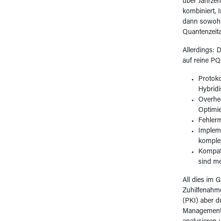
über Jahrzeh
kombiniert, 
dann sowohl 
Quantenzeita
Allerdings: 
auf reine P
Protoko
Hybridi
Overhea
Optimi
Fehlerm
Impleme
komplex
Kompati
sind me
All dies im 
Zuhilfenahm
(PKI) aber d
Managementl