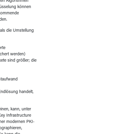
ten Algorithmen
hlüsselung können
s kommende
den.
 als die Umstellung
rte
ichert werden)
te sind größer; die
estaufwand
Endlösung handelt,
inen, kann, unter
y Infrastructure
einer modernen PKI-
ographieren,