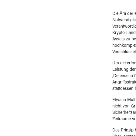
Die Ära der 
Notwendigkei
Verantwortli
Krypto-Lands
Assets zu be
hochkomplex
Verschlüssel
Um die erfor
Leistung der
‚Defense in 
Angriffsstrat
stattdessen 
Etwa in Mult
nicht von G
Sicherheitsa
Zeiträume ve
Das Prinzip 