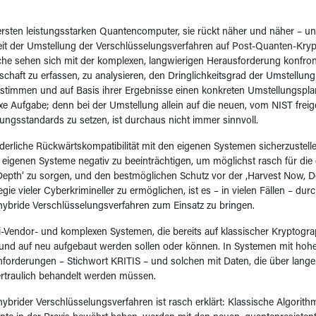
ersten leistungsstarken Quantencomputer, sie rückt näher und näher – u
t der Umstellung der Verschlüsselungsverfahren auf Post-Quanten-Krypt
che sehen sich mit der komplexen, langwierigen Herausforderung konfront
chaft zu erfassen, zu analysieren, den Dringlichkeitsgrad der Umstellung
stimmen und auf Basis ihrer Ergebnisse einen konkreten Umstellungsplan 
e Aufgabe; denn bei der Umstellung allein auf die neuen, vom NIST fre
ungsstandards zu setzen, ist durchaus nicht immer sinnvoll.
derliche Rückwärtskompatibilität mit den eigenen Systemen sicherzustelle
 eigenen Systeme negativ zu beeinträchtigen, um möglichst rasch für die 
Depth‘ zu sorgen, und den bestmöglichen Schutz vor der ‚Harvest Now, De
egie vieler Cyberkrimineller zu ermöglichen, ist es – in vielen Fällen – dur
hybride Verschlüsselungsverfahren zum Einsatz zu bringen.
i-Vendor- und komplexen Systemen, die bereits auf klassischer Kryptogr
rund auf neu aufgebaut werden sollen oder können. In Systemen mit ho
nforderungen – Stichwort KRITIS – und solchen mit Daten, die über lange
rtraulich behandelt werden müssen.
hybrider Verschlüsselungsverfahren ist rasch erklärt: Klassische Algorithm