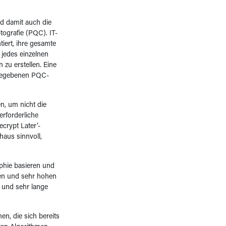
nd damit auch die
ografie (PQC). IT-
iert, ihre gesamte
 jedes einzelnen
zu erstellen. Eine
igegebenen PQC-
n, um nicht die
erforderliche
crypt Later‘-
chaus sinnvoll,
aphie basieren und
hen und sehr hohen
 und sehr lange
en, die sich bereits