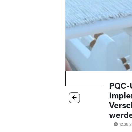
PQC-U
Imple
Versc
werde
12.08.