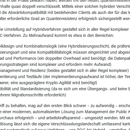
nte in der Praxis bewährt haben, werden mit den neuen, quantenresisten
Inhalte quasi doppelt verschlüsselt. Mittels einer solchen hybriden Versc
die Abwärtskompatibilität mit bestehenden Clients als auch der für da
lter erforderliche Grad an Quantenresistenz erfolgreich sichergestellt wer
Die Umstellung auf Hybridverfahren gestaltet sich in aller Regel komplexer
QC-Verfahren. Zu Mehraufwand kommt es etwa in den Bereichen:
lldesign und Kombinationslogik (eine Hybridisierungsschicht, die präferie
sierungsart und eine Kompatibilitätslogik müssen eingerichtet und abges
d und Performance (ein doppelter Overhead wird benötigt; die Datenpake
erungsstrategien sind komplexer und erfordern mehr Aufwand)
anagement und Resilienz (beides gestaltet sich in aller Regel komplexer)
ntierung und Testläufe (der Implementierungsaufwand ist höher, der T
erer; eine ausgeprägtere Krypto-Agilität wird benötigt)
bilität und Standardisierung (da es sich um eine Übergangs- und keine 
hrere Migrationsschritte erforderlich)
Griff zu behalten, mag auf den ersten Blick schwer – zu aufwendig – ersche
e einer modernen, automatisierten Lösung zum Management der Public Ke
urchaus erfolgreich – und arbeitskraftsparend – umgesetzt werden. Mit 
ösung lässt sich die eigene Verschlüsselungslandschaft umfassend kart