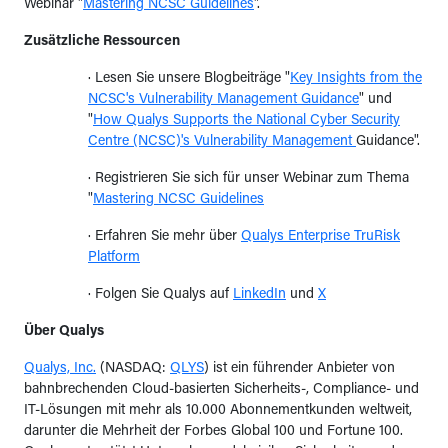
Webinar "
Mastering NCSC Guidelines
".
Zusätzliche Ressourcen
· Lesen Sie unsere Blogbeiträge "
Key Insights from the
NCSC's Vulnerability Management Guidance
" und
"
How Qualys Supports the National Cyber Security
Centre (NCSC)'s Vulnerability Management
Guidance".
· Registrieren Sie sich für unser Webinar zum Thema
"
Mastering NCSC Guidelines
· Erfahren Sie mehr über
Qualys Enterprise TruRisk
Platform
· Folgen Sie Qualys auf
LinkedIn
und
X
Über Qualys
Qualys, Inc.
(NASDAQ:
QLYS
) ist ein führender Anbieter von
bahnbrechenden Cloud-basierten Sicherheits-, Compliance- und
IT-Lösungen mit mehr als 10.000 Abonnementkunden weltweit,
darunter die Mehrheit der Forbes Global 100 und Fortune 100.