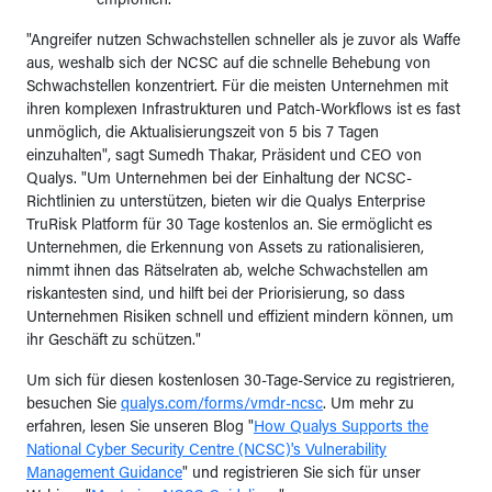
empfohlen.
"Angreifer nutzen Schwachstellen schneller als je zuvor als Waffe
aus, weshalb sich der NCSC auf die schnelle Behebung von
Schwachstellen konzentriert. Für die meisten Unternehmen mit
ihren komplexen Infrastrukturen und Patch-Workflows ist es fast
unmöglich, die Aktualisierungszeit von 5 bis 7 Tagen
einzuhalten", sagt Sumedh Thakar, Präsident und CEO von
Qualys. "Um Unternehmen bei der Einhaltung der NCSC-
Richtlinien zu unterstützen, bieten wir die Qualys Enterprise
TruRisk Platform für 30 Tage kostenlos an. Sie ermöglicht es
Unternehmen, die Erkennung von Assets zu rationalisieren,
nimmt ihnen das Rätselraten ab, welche Schwachstellen am
riskantesten sind, und hilft bei der Priorisierung, so dass
Unternehmen Risiken schnell und effizient mindern können, um
ihr Geschäft zu schützen."
Um sich für diesen kostenlosen 30-Tage-Service zu registrieren,
besuchen Sie
qualys.com/forms/vmdr-ncsc
. Um mehr zu
erfahren, lesen Sie unseren Blog "
How Qualys Supports the
National Cyber Security Centre (NCSC)'s Vulnerability
Management Guidance
" und registrieren Sie sich für unser