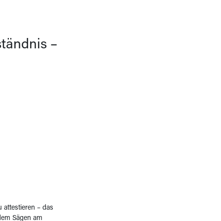
ständnis –
 attestieren – das
ie dem Sägen am