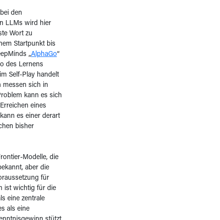
bei den
en LLMs wird hier
ste Wort zu
nem Startpunkt bis
DeepMinds „
AlphaGo
“
so des Lernens
m Self-Play handelt
n messen sich in
Problem kann es sich
Erreichen eines
 kann es einer derart
chen bisher
ontier-Modelle, die
bekannt, aber die
oraussetzung für
ist wichtig für die
s eine zentrale
s als eine
enntnisgewinn stützt.