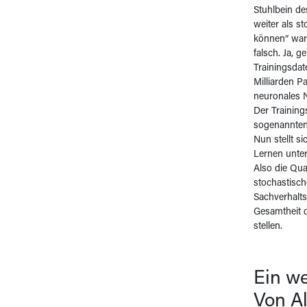
Stuhlbein de
weiter als s
können“ war 
falsch. Ja, 
Trainingsda
Milliarden P
neuronales N
Der Training
sogenannte
Nun stellt s
Lernen unter
Also die Qua
stochastisch
Sachverhalts
Gesamtheit 
stellen.
Ein w
Von A