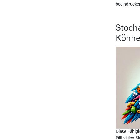
beeindrucke
Stocha
Können
Diese Fähigk
fällt vielen