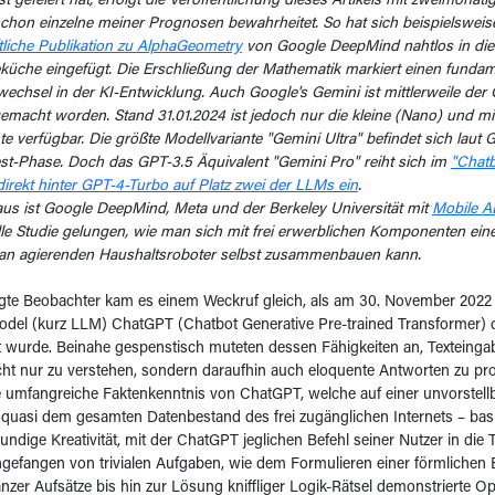
t gefeiert hat, erfolgt die Veröffentlichung dieses Artikels mit zweimonat
chon einzelne meiner Prognosen bewahrheitet. So hat sich beispielsweis
liche Publikation zu AlphaGeometry
von Google DeepMind nahtlos in die
üche eingefügt. Die Erschließung der Mathematik markiert einen funda
chsel in der KI-Entwicklung. Auch Google's Gemini ist mittlerweile der Ö
emacht worden. Stand 31.01.2024 ist jedoch nur die kleine (Nano) und mi
te verfügbar. Die größte Modellvariante "Gemini Ultra" befindet sich laut 
est-Phase. Doch das GPT-3.5 Äquivalent "Gemini Pro" reiht sich im
"Chatb
rekt hinter GPT-4-Turbo auf Platz zwei der LLMs ein
.
us ist Google DeepMind, Meta und der Berkeley Universität mit
Mobile 
le Studie gelungen, wie man sich mit frei erwerblichen Komponenten ein
gran agierenden Haushaltsroboter selbst zusammenbauen kann.
igte Beobachter kam es einem Weckruf gleich, als am 30. November 2022 
del (kurz LLM) ChatGPT (Chatbot Generative Pre-trained Transformer) 
ht wurde. Beinahe gespenstisch muteten dessen Fähigkeiten an, Texteing
ht nur zu verstehen, sondern daraufhin auch eloquente Antworten zu pro
 umfangreiche Faktenkenntnis von ChatGPT, welche auf einer unvorstell
quasi dem gesamten Datenbestand des frei zugänglichen Internets – basi
kundige Kreativität, mit der ChatGPT jeglichen Befehl seiner Nutzer in die
gefangen von trivialen Aufgaben, wie dem Formulieren einer förmlichen E
nzer Aufsätze bis hin zur Lösung kniffliger Logik-Rätsel demonstrierte O