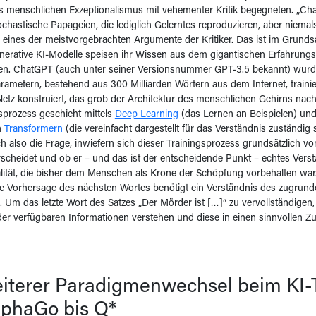
s menschlichen Exzeptionalismus mit vehementer Kritik begegneten. „Cha
tochastische Papageien, die lediglich Gelerntes reproduzieren, aber niema
eines der meistvorgebrachten Argumente der Kritiker. Das ist im Grundsa
generative KI-Modelle speisen ihr Wissen aus dem gigantischen Erfahrungs
ten. ChatGPT (auch unter seiner Versionsnummer GPT-3.5 bekannt) wur
arametern, bestehend aus 300 Milliarden Wörtern aus dem Internet, trainie
etz konstruiert, das grob der Architektur des menschlichen Gehirns na
sprozess geschieht mittels
Deep Learning
(das Lernen an Beispielen) un
n
Transformern
(die vereinfacht dargestellt für das Verständnis zuständig s
ich also die Frage, inwiefern sich dieser Trainingsprozess grundsätzlich 
scheidet und ob er – und das ist der entscheidende Punkt – echtes Verst
lität, die bisher dem Menschen als Krone der Schöpfung vorbehalten war
e Vorhersage des nächsten Wortes benötigt ein Verständnis des zugrund
. Um das letzte Wort des Satzes „Der Mörder ist […]“ zu vervollständige
der verfügbaren Informationen verstehen und diese in einen sinnvollen
eiterer Paradigmenwechsel beim KI-T
lphaGo bis Q*