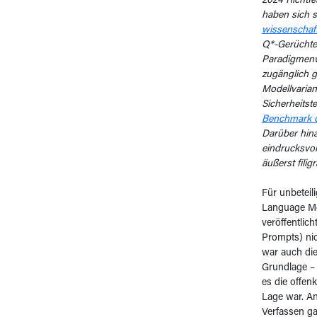
2024 Richtfes
haben sich s
wissenschaft
Q*-Gerüchtek
Paradigmenwe
zugänglich g
Modellvarian
Sicherheitst
Benchmark di
Darüber hina
eindrucksvol
äußerst fili
Für unbeteil
Language Mo
veröffentlic
Prompts) nic
war auch die
Grundlage – 
es die offen
Lage war. An
Verfassen ga