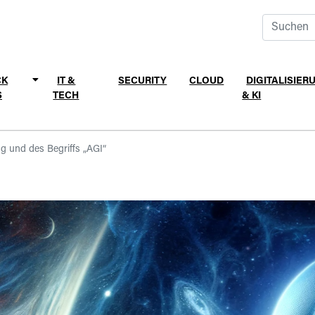
CK
IT &
SECURITY
CLOUD
DIGITALISIER
S
TECH
& KI
g und des Begriffs „AGI“