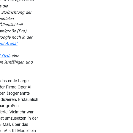
igem Verzug. Seither
e die
 Stoßrichtung der
mentalen
ffentlichkeit
ttelgroße (Pro)
Google noch in der
ot Arena"
ALOHA
eine
en lernfähigen und
das erste Large
der Firma OpenAI
aben (sogenannte
duzieren. Erstaunlich
bar großen
erte. Vielmehr war
 Tat umzusetzen in der
-Mail, über das
penAIs KI-Modell ein