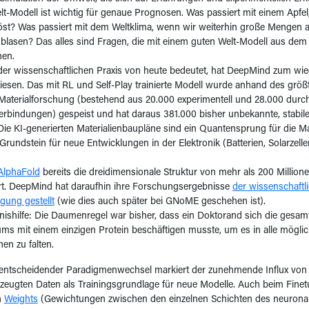
lt-Modell ist wichtig für genaue Prognosen. Was passiert mit einem Apfel
st? Was passiert mit dem Weltklima, wenn wir weiterhin große Mengen a
lasen? Das alles sind Fragen, die mit einem guten Welt-Modell aus dem 
en.
der wissenschaftlichen Praxis von heute bedeutet, hat DeepMind zum wie
esen. Das mit RL und Self-Play trainierte Modell wurde anhand des größt
Materialforschung (bestehend aus 20.000 experimentell und 28.000 dur
Verbindungen) gespeist und hat daraus 381.000 bisher unbekannte, stabi
. Die KI-generierten Materialienbaupläne sind ein Quantensprung für die 
rundstein für neue Entwicklungen in der Elektronik (Batterien, Solarzellen
AlphaFold
bereits die dreidimensionale Struktur von mehr als 200 Million
rt. DeepMind hat daraufhin ihre Forschungsergebnisse
der wissenschaftl
ügung gestellt
(wie dies auch später bei GNoME geschehen ist).
nishilfe: Die Daumenregel war bisher, dass ein Doktorand sich die gesamt
ms mit einem einzigen Protein beschäftigen musste, um es in alle mögli
en zu falten.
 entscheidender Paradigmenwechsel markiert der zunehmende Influx von 
eugten Daten als Trainingsgrundlage für neue Modelle. Auch beim Finet
n
Weights
(Gewichtungen zwischen den einzelnen Schichten des neuronal