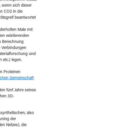
, wenn sich dieser
n CO2 in die
Stegreif beantwortet
derholten Male mit
en existierenden
ch Berechnung
le Verbindungen
Materialforschung und
 etc.) legen.
en Proteinen
ichen Gemeinschaft
en fünf Jahre seines
chen 3D-
synthetischen, also
uning der
en Netzes), die