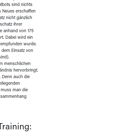
tbots sind nichts
ls Neues erschaffen
tz nicht gänzlich
schatz ihrer
de anhand von 175
rt. Dabei wird ein
chempfunden wurde.
d dem Einsatz von
ind).
vom menschlichen
ändnis hervorbringt.
. Denn auch die
eliegenden
n, muss man die
 Zusammenhang
raining: