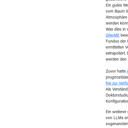
Ein gutes We
vom Baum lö
Atmosphäre b
werden könn
Was dies in 
GNoME
bewi
Fundus der 
ermittelten 
extrapoliert
werden den G
Zuvor hatte
prognostizie
frei zur Verf
Als Verständ
Doktorstudiu
Konfiguration
Ein weiterer
von LLMs erz
sogenannte