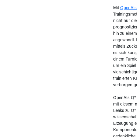
Mit
OpenAIs 
Trainingsmet
nicht nur di
prognostizie
hin zu einem
angewandt. 
mittels Zuc
es sich kurz
einem Turnie
um ein Spiel
vielschichtig
trainierten 
verborgen g
OpenAIs Q* u
mit diesem n
Leaks zu Q*
wissenschaft
Erzeugung ei
Komponente f
gedankliche 