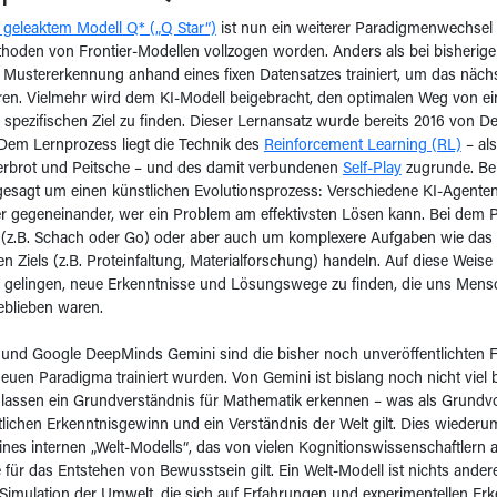
geleaktem Modell Q* („Q Star“)
ist nun ein weiterer Paradigmenwechsel 
hoden von Frontier-Modellen vollzogen worden. Anders als bei bisherig
e Mustererkennung anhand eines fixen Datensatzes trainiert, um das näch
ren. Vielmehr wird dem KI-Modell beigebracht, den optimalen Weg von ei
 spezifischen Ziel zu finden. Dieser Lernansatz wurde bereits 2016 von 
Dem Lernprozess liegt die Technik des
Reinforcement Learning (RL)
– al
kerbrot und Peitsche – und des damit verbundenen
Self-Play
zugrunde. Bei
gesagt um einen künstlichen Evolutionsprozess: Verschiedene KI-Agente
r gegeneinander, wer ein Problem am effektivsten Lösen kann. Bei dem 
 (z.B. Schach oder Go) oder aber auch um komplexere Aufgaben wie das 
en Ziels (z.B. Proteinfaltung, Materialforschung) handeln. Auf diese Weise
KI gelingen, neue Erkenntnisse und Lösungswege zu finden, die uns Mens
eblieben waren.
nd Google DeepMinds Gemini sind die bisher noch unveröffentlichten Fr
euen Paradigma trainiert wurden. Von Gemini ist bislang noch nicht viel 
 lassen ein Grundverständnis für Mathematik erkennen – was als Grundv
lichen Erkenntnisgewinn und ein Verständnis der Welt gilt. Dies wiederum 
nes internen „Welt-Modells“, das von vielen Kognitionswissenschaftlern al
ür das Entstehen von Bewusstsein gilt. Ein Welt-Modell ist nichts andere
Simulation der Umwelt, die sich auf Erfahrungen und experimentellen Erk