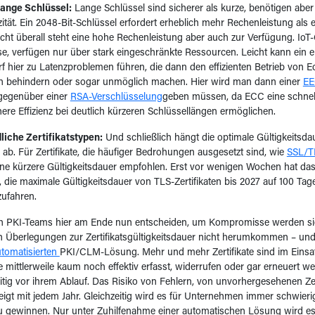
lange Schlüssel:
Lange Schlüssel sind sicherer als kurze, benötigen abe
tät. Ein 2048-Bit-Schlüssel erfordert erheblich mehr Rechenleistung als e
icht überall steht eine hohe Rechenleistung aber auch zur Verfügung. IoT
se, verfügen nur über stark eingeschränkte Ressourcen. Leicht kann ein e
 hier zu Latenzproblemen führen, die dann den effizienten Betrieb von
en behindern oder sogar unmöglich machen. Hier wird man dann einer
EE
gegenüber einer
RSA-Verschlüsselung
geben müssen, da ECC eine schnell
ere Effizienz bei deutlich kürzeren Schlüssellängen ermöglichen.
liche Zertifikatstypen:
Und schließlich hängt die optimale Gültigkeitsd
p ab. Für Zertifikate, die häufiger Bedrohungen ausgesetzt sind, wie
SSL/TL
eine kürzere Gültigkeitsdauer empfohlen. Erst vor wenigen Wochen hat 
, die maximale Gültigkeitsdauer von TLS-Zertifikaten bis 2027 auf 100 Tag
ufahren.
ich PKI-Teams hier am Ende nun entscheiden, um Kompromisse werden sie
n Überlegungen zur Zertifikatsgültigkeitsdauer nicht herumkommen – un
tomatisierten
PKI/CLM-Lösung. Mehr und mehr Zertifikate sind im Einsat
 mittlerweile kaum noch effektiv erfasst, widerrufen oder gar erneuert w
eitig vor ihrem Ablauf. Das Risiko von Fehlern, von unvorhergesehenen Zert
teigt mit jedem Jahr. Gleichzeitig wird es für Unternehmen immer schwieri
u gewinnen. Nur unter Zuhilfenahme einer automatischen Lösung wird es