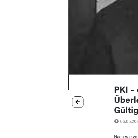
PKI –
Überl
Gülti
06.05.20
Nach wie vor