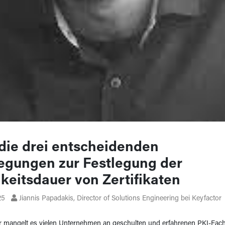
 die drei entscheidenden
egungen zur Festlegung der
gkeitsdauer von Zertifikaten
25
Jiannis Papadakis, Director of Solutions Engineering bei Keyfactor
 mangelt es vielen Unternehmen an geschulten und erfahrenen PKI-Fachk