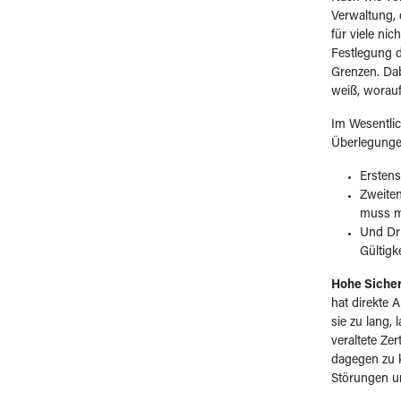
Verwaltung, d
für viele ni
Festlegung d
Grenzen. Dab
weiß, worauf 
Im Wesentlic
Überlegunge
Erstens
Zweiten
muss m
Und Dri
Gültigk
Hohe Sicher
hat direkte 
sie zu lang,
veraltete Ze
dagegen zu k
Störungen un