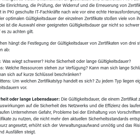
ie Einrichtung, die Prüfung, der Widerruf und die Erneuerung von Zertifika
cht in PKI geschulte IT-Fachkräfte nach wie vor eine echte Herausforderun
er optimalen Gültigkeitsdauer der einzelnen Zertifikate stoßen viele von i
ei ist die Auswahl einer geeigneten Gültigkeitsdauer gar nicht so schw
es zu achten gilt.
hen hängt die Festlegung der Gültigkeitsdauer von Zertifikaten von drei s
n ab:
: Was wiegt schwerer? Hohe Sicherheit oder lange Gültigkeitsdauer?
s: Welche Ressourcen stehen zur Verfügung? Kann man sich lange Schlüs
an sich auf kurze Schlüssel beschränken?
ttens: Um welchen Zertifikatstyp handelt es sich? Zu jedem Typ liegen e
eitsdauern vor.
heit oder lange Lebensdauer:
Die Gültigkeitsdauer, die einem Zertifikat
Auswirkungen auf die Sicherheit des Netzwerks und die Effizienz des laufen
 laufen Unternehmen Gefahr, Probleme bei der Einhaltung von Vorschrifte
rtifikate zu nutzen, die nicht mehr den aktuellen Sicherheitsstandards ents
urz angesetzt, erhöht sich der Verwaltungsaufwand unnötig und das Risi
d Ausfällen steigt.