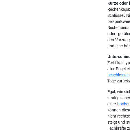
Kurze oder 
Rechenkapazi
Schlüssel. N
beispielswei
Rechenbedarf
oder -gerät
den Vorzug 
und eine höh
Unterschied
Zertifikatsty
aller Regel 
beschlossen
Tage zurückz
Egal, wie s
strategische
einer
hochau
können diese
nicht rechtz
steigt und s
Fachkräfte z