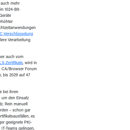
r auch mehr
in 1024-Bit-
-Geräte
rhöhter
 Echtzeitanwendungen
C-Verschlüsselung
ere Verarbeitung
auer auch vom
S-Zertifikate
, wird in
das CA/Browser Forum
e, bis 2029 auf 47
 bei ihren
d um den Einsatz
z. Rein manuell
erden – schon gar
ifikatsausfällen, es
ger geeignete PKI-
 IT-Teams gelingen,