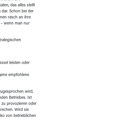
ten, das alles stellt
g dar. Schon bei der
hnen rasch an ihre
er – wenn man nur
trategischen
sel leisten oder
igene empfohlene
 zugesprochen wird,
den Betriebes. Ist
n zu provozieren oder
prechen. Wird sie
ko von betrieblichen