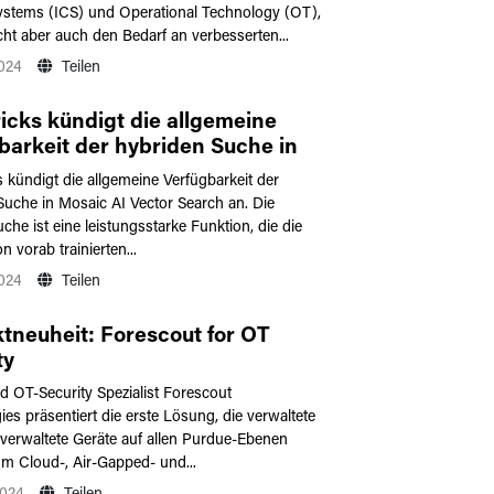
ystems (ICS) und Operational Technology (OT),
cht aber auch den Bedarf an verbesserten...
2024
Teilen
icks kündigt die allgemeine
barkeit der hybriden Suche in
 AI Vector Search an
 kündigt die allgemeine Verfügbarkeit der
Suche in Mosaic AI Vector Search an. Die
che ist eine leistungsstarke Funktion, die die
n vorab trainierten...
2024
Teilen
tneuheit: Forescout for OT
ty
d OT-Security Spezialist Forescout
es präsentiert die erste Lösung, die verwaltete
 verwaltete Geräte auf allen Purdue-Ebenen
um Cloud-, Air-Gapped- und...