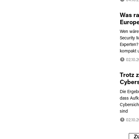
04.10.
Was ra
Europe
Wen wäre 
Security M
Experten?
kompakt un
02.10.
Trotz 
Cybers
immer 
Die Ergeb
Benutz
dass Aufkl
genug 
Cybersich
sind
02.10.
Z