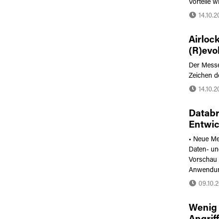
Vorteile w
14.10.
Airlock
(R)evol
Der Messea
Zeichen de
14.10.
Databr
Entwic
• Neue Met
Daten- und
Vorschau 
Anwendung
09.10.
Wenig 