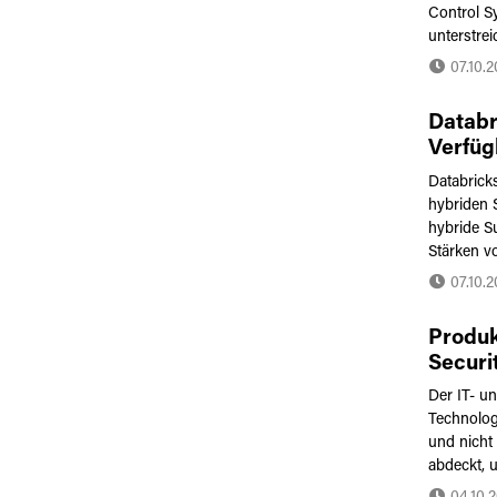
Control S
unterstrei
07.10.
Databr
Verfüg
Mosaic
Databricks
hybriden 
hybride Su
Stärken vo
07.10.
Produk
Securi
Der IT- un
Technologi
und nicht
abdeckt, 