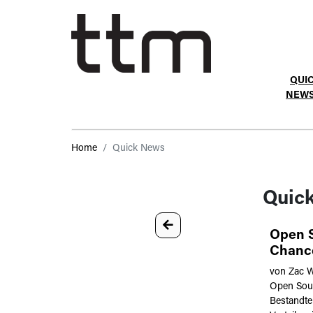
QUI
NEW
Home
Quick News
Quic
Open S
Chanc
von Zac W
Open Sour
Bestandtei