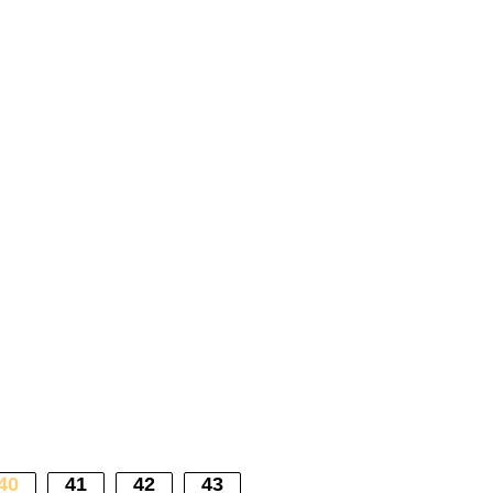
40
41
42
43