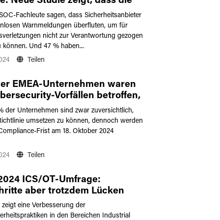
fe: Neue Studie zeigt, dass die
ams ihren Tools zur
SOC-Fachleute sagen, dass Sicherheitsanbieter
hungserkennung zunehmend
innlosen Warnmeldungen überfluten, um für
auen
tsverletzungen nicht zur Verantwortung gezogen
 können. Und 47 % haben...
2024
Teilen
der EMEA-Unternehmen waren
bersecurity-Vorfällen betroffen,
S2 hätte verhindern können, wie
 der Unternehmen sind zwar zuversichtlich,
mfrage von Veeam zeigt
Richtlinie umsetzen zu können, dennoch werden
Compliance-Frist am 18. Oktober 2024
n
2024
Teilen
2024 ICS/OT-Umfrage:
hritte aber trotzdem Lücken
e zeigt eine Verbesserung der
rheitspraktiken in den Bereichen Industrial