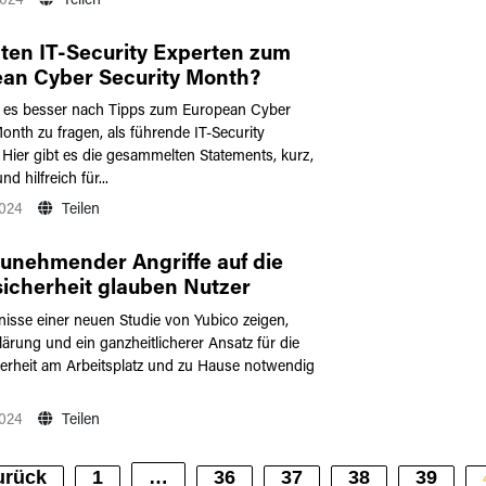
2024
Teilen
ten IT-Security Experten zum
an Cyber Security Month?
es besser nach Tipps zum European Cyber
onth zu fragen, als führende IT-Security
 Hier gibt es die gesammelten Statements, kurz,
d hilfreich für...
2024
Teilen
zunehmender Angriffe auf die
icherheit glauben Nutzer
noch, dass veraltete
nisse einer neuen Studie von Yubico zeigen,
ernamen und Passwörter stark
ärung und ein ganzheitlicherer Ansatz für die
sind
erheit am Arbeitsplatz und zu Hause notwendig
2024
Teilen
urück
1
…
36
37
38
39