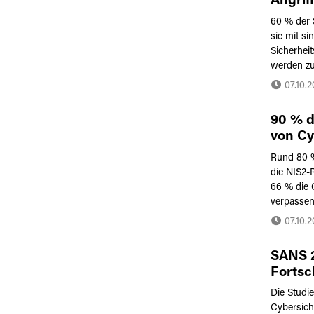
Angrif
SOC-Te
60 % der 
Bedro
sie mit s
misstr
Sicherhei
werden zu
07.10.
90 % 
von Cy
die NI
Rund 80 %
eine U
die NIS2-
66 % die 
verpasse
07.10.
SANS 
Fortsc
Die Studi
Cybersiche