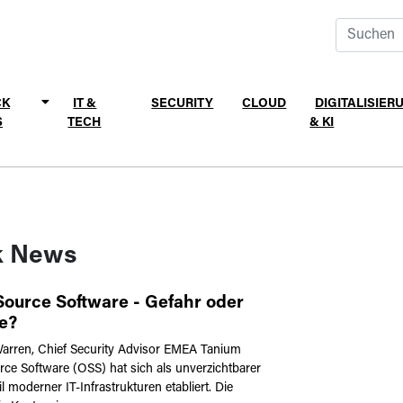
CK
IT &
SECURITY
CLOUD
DIGITALISIER
S
TECH
& KI
k News
ource Software - Gefahr oder
e?
arren, Chief Security Advisor EMEA Tanium
ce Software (OSS) hat sich als unverzichtbarer
l moderner IT-Infrastrukturen etabliert. Die