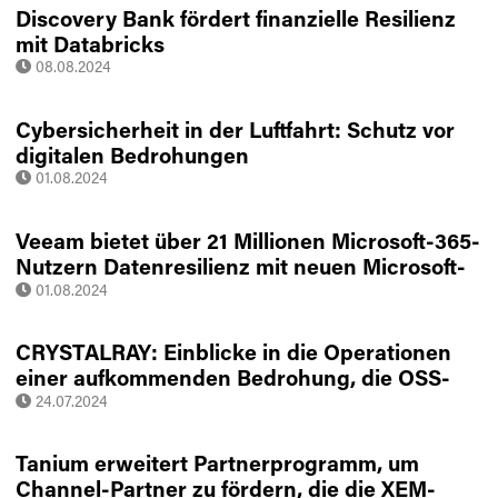
Discovery Bank fördert finanzielle Resilienz
mit Databricks
08.08.2024
Cybersicherheit in der Luftfahrt: Schutz vor
digitalen Bedrohungen
01.08.2024
Veeam bietet über 21 Millionen Microsoft-365-
Nutzern Datenresilienz mit neuen Microsoft-
365-Backup-Speicherfunktionen für die
01.08.2024
Veeam Data Cloud
CRYSTALRAY: Einblicke in die Operationen
einer aufkommenden Bedrohung, die OSS-
Tools ausnutzt
24.07.2024
Tanium erweitert Partnerprogramm, um
Channel-Partner zu fördern, die die XEM-