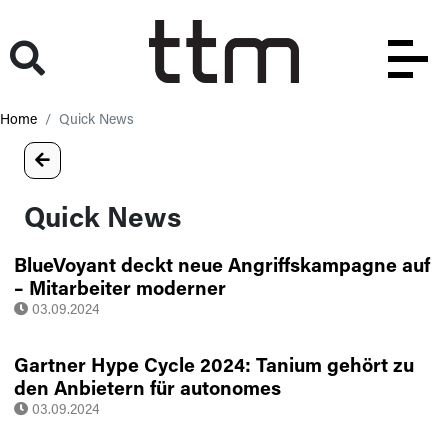
Home
Quick News
Quick News
BlueVoyant deckt neue Angriffskampagne auf
– Mitarbeiter moderner
Fertigungsunternehmen im Credential
03.09.2024
Harvesting-Fadenkreuz
Gartner Hype Cycle 2024: Tanium gehört zu
den Anbietern für autonomes
Endpointmanagement für IT Management
03.09.2024
Intelligence