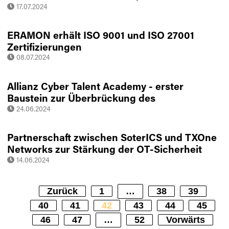
Einführung unterstützen
17.07.2024
ERAMON erhält ISO 9001 und ISO 27001
Zertifizierungen
08.07.2024
Allianz Cyber Talent Academy - erster
Baustein zur Überbrückung des
Cybersecurity-Fachkräftemangels
24.06.2024
Partnerschaft zwischen SoterICS und TXOne
Networks zur Stärkung der OT-Sicherheit
beschlossen
14.06.2024
Zurück
1
…
38
39
40
41
42
43
44
45
46
47
…
52
Vorwärts