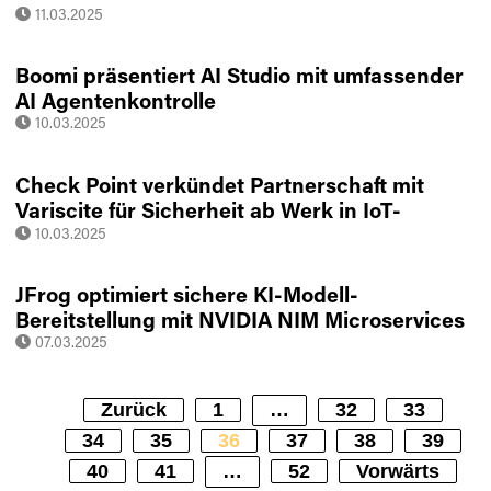
Sicherheitsforscher liefern kurzfristig
11.03.2025
Informationen
Boomi präsentiert AI Studio mit umfassender
AI Agentenkontrolle
10.03.2025
Check Point verkündet Partnerschaft mit
Variscite für Sicherheit ab Werk in IoT-
Geräten
10.03.2025
JFrog optimiert sichere KI-Modell-
Bereitstellung mit NVIDIA NIM Microservices
07.03.2025
Zurück
1
…
32
33
34
35
36
37
38
39
40
41
…
52
Vorwärts