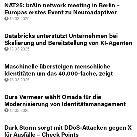
NAT25: brAIn network meeting in Berlin –
Europas erstes Event zu Neuroadaptiver
Künstlicher Intelligenz
15.03.2025
Databricks unterstützt Unternehmen bei
Skalierung und Bereitstellung von KI-Agenten
13.03.2025
Maschinelle übersteigen menschliche
Identitäten um das 40.000-fache, zeigt
Sysdig-Bericht
13.03.2025
Dura Vermeer wählt Omada für die
Modernisierung von Identitätsmanagement
und -verwaltung
13.03.2025
Dark Storm sorgt mit DDoS-Attacken gegen X
für Ausfälle – Check Points