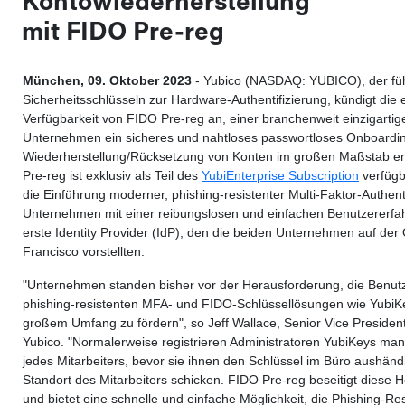
Kontowiederherstellung
mit FIDO Pre-reg
München, 09. Oktober 2023
- Yubico (NASDAQ: YUBICO), der fü
Sicherheitsschlüsseln zur Hardware-Authentifizierung, kündigt die 
Verfügbarkeit von FIDO Pre-reg an, einer branchenweit einzigartig
Unternehmen ein sicheres und nahtloses passwortloses Onboardin
Wiederherstellung/Rücksetzung von Konten im großen Maßstab er
Pre-reg ist exklusiv als Teil des
YubiEnterprise Subscription
verfügb
die Einführung moderner, phishing-resistenter Multi-Faktor-Authent
Unternehmen mit einer reibungslosen und einfachen Benutzererfah
erste Identity Provider (IdP), den die beiden Unternehmen auf der
Francisco vorstellten.
"Unternehmen standen bisher vor der Herausforderung, die Benut
phishing-resistenten MFA- und FIDO-Schlüssellösungen wie YubiKe
großem Umfang zu fördern", so Jeff Wallace, Senior Vice President
Yubico. "Normalerweise registrieren Administratoren YubiKeys ma
jedes Mitarbeiters, bevor sie ihnen den Schlüssel im Büro aushän
Standort des Mitarbeiters schicken. FIDO Pre-reg beseitigt diese
und bietet eine schnelle und einfache Möglichkeit, die Phishing-Re