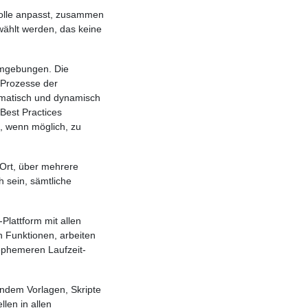
rrolle anpasst, zusammen
wählt werden, das keine
mgebungen. Die
 Prozesse der
omatisch und dynamisch
Best Practices
, wenn möglich, zu
r Ort, über mehrere
h sein, sämtliche
Plattform mit allen
n Funktionen, arbeiten
 ephemeren Laufzeit-
 indem Vorlagen, Skripte
len in allen