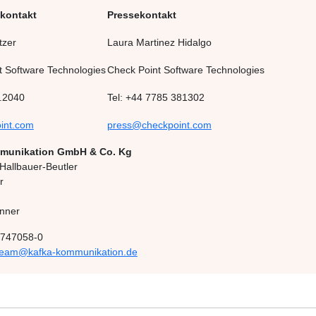
nkontakt
Pressekontakt
tzer
Laura Martinez Hidalgo
t Software Technologies
Check Point Software Technologies
.2040
Tel: +44 7785 381302
int.com
press@checkpoint.com
munikation GmbH & Co. Kg
 Hallbauer-Beutler
r
nner
74747058-0
team@kafka-kommunikation.de