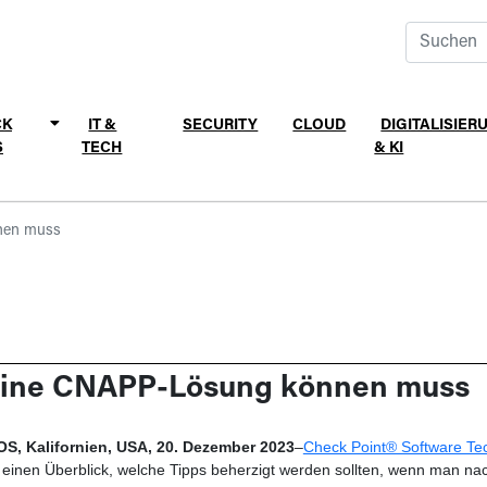
CK
IT &
SECURITY
CLOUD
DIGITALISIER
S
TECH
& KI
nen muss
ine CNAPP-Lösung können muss
, Kalifornien, USA, 20. Dezember 2023
–
Check Point® Software Tec
 einen Überblick, welche Tipps beherzigt werden sollten, wenn man 