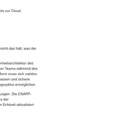
is zur Cloud.
icht das hält, was der
rheitsarchitektur des
ener Teams während des
form muss sich nahtlos
lassen und sichere
ngszyklus ermöglichen.
ungen. Die CNAPP-
es der
Echtzeit aktualisiert