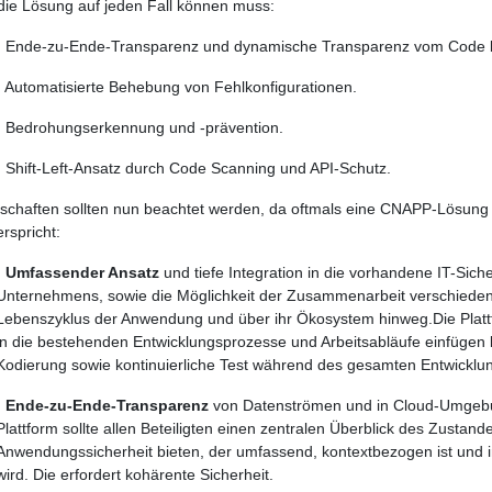
die Lösung auf jeden Fall können muss:
· Ende-zu-Ende-Transparenz und dynamische Transparenz vom Code b
· Automatisierte Behebung von Fehlkonfigurationen.
· Bedrohungserkennung und -prävention.
· Shift-Left-Ansatz durch Code Scanning und API-Schutz.
schaften sollten nun beachtet werden, da oftmals eine CNAPP-Lösung n
erspricht:
·
Umfassender Ansatz
und tiefe Integration in die vorhandene IT-Siche
Unternehmens, sowie die Möglichkeit der Zusammenarbeit verschied
Lebenszyklus der Anwendung und über ihr Ökosystem hinweg.Die Platt
in die bestehenden Entwicklungsprozesse und Arbeitsabläufe einfügen 
Kodierung sowie kontinuierliche Test während des gesamten Entwicklu
·
Ende-zu-Ende-Transparenz
von Datenströmen und in Cloud-Umgeb
Plattform sollte allen Beteiligten einen zentralen Überblick des Zustand
Anwendungssicherheit bieten, der umfassend, kontextbezogen ist und in 
wird. Die erfordert kohärente Sicherheit.