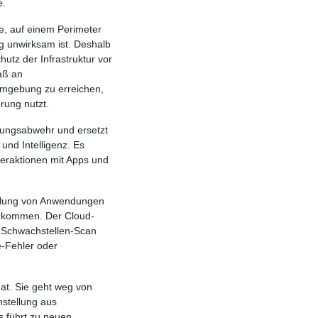
e.
e, auf einem Perimeter
 unwirksam ist. Deshalb
utz der Infrastruktur vor
aß an
Umgebung zu erreichen,
rung nutzt.
hungsabwehr und ersetzt
und Intelligenz. Es
teraktionen mit Apps und
tellung von Anwendungen
vorkommen. Der Cloud-
n Schwachstellen-Scan
e-Fehler oder
at. Sie geht weg von
stellung aus
 führt zu neuen