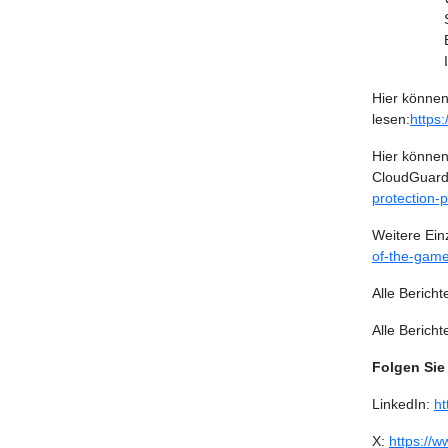
Hier können
lesen:
https
Hier können
CloudGuard 
protection-
Weitere Ein
of-the-game
Alle Bericht
Alle Berich
Folgen Sie
LinkedIn:
ht
X:
https://w