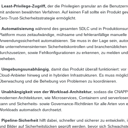
·
Least-Privilege-Zugriff,
der die Privilegien granular an die Benutze
mit anderen bewährten Verfahren. Auf keinen Fall sollte ein Produkt ge
Zero-Trust-Sicherheitsstrategie ermöglicht.
·
Automatisierung
während des gesamten SDLC und in Produktionsu
Plattform muss zeitaufwändige, mühsame und fehleranfällige manuelle
Anwendungssicherheit automatisieren. Sie muss in der Lage sein, aut
die unternehmensinternen Sicherheitskontrollen und branchenüblichen 
durchzusetzen, sowie Fehlkonfigurationen zu erkennen, zu melden und
beheben.
·
Umgebungsunabhängig
, damit das Produkt überall funktioniert: vo
Cloud-Anbieter hinweg und in hybriden Infrastrukturen. Es muss möglic
Überwachung und die Behebung von Problemen zu koordinieren.
·
Unabhängigkeit von der Workload-Architektur
, sodass die CNAPP-
modernen Architekturen, wie Microservices, Containern und serverlose
kann und Sicherheits- sowie Governance-Richtlinien für alle Arten von
Workloads automatisch durchsetzt.
·
Pipeline-Sicherheit
hilft dabei, schneller und sicherer zu entwickeln,
und Bilder auf Sicherheitslücken geprüft werden, bevor sich Schwachstel