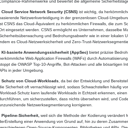
Compliance-Rahmenwerke und bewertet die allgemeine Sicherheitslag
·
Cloud Service Network Security (CSNS)
ist wichtig, da herkömmlich
basierende Netzwerkverteidigung in der grenzenlosen Cloud-Umgebung
ist CSNS das Cloud-Äquivalent zu herkömmlichen Firewalls, die zum Sch
Ort eingesetzt werden. CSNS ermöglicht es Unternehmen, dasselbe M
Sicherheitsüberwachung und Bedrohungsabwehr wie in einer lokalen 
indem es Cloud-Netzwerksicherheit und Zero-Trust-Netzwerksegmentie
·
KI-basierte Anwendungssicherheit (AppSec)
bietet präzise Bedro
herkömmliche Web Application Firewalls (WAFs) durch Automatisierung 
stoppt die OWASP Top-10-Angriffe, Bot-Attacken und alle bösartigen In
APIs in jeder Umgebung.
·
Schutz von Cloud-Workloads
, da bei der Entwicklung und Bereits
die Sicherheit oft vernachlässigt wird, sodass Schwachstellen häufig 
Workload-Schutz kann laufende Workloads in Echtzeit erkennen, eine
durchführen, um sicherzustellen, dass nichts übersehen wird, und Cod
unzureichende Netzwerksegmentierung korrigieren.
·
Pipeline-Sicherheit,
weil sich die Methode der Kodierung verändert h
derErstellung einer Anwendung von Grund auf, hin zu deren Zusammen
verschiedenen Open-Source-Komponenten, Bibliotheken und APIs. Dies