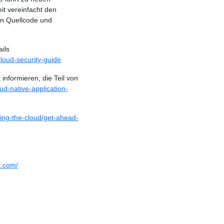
it vereinfacht den
on Quellcode und
ils
cloud-security-guide
informieren, die Teil von
ud-native-application-
ring-the-cloud/get-ahead-
t.com/