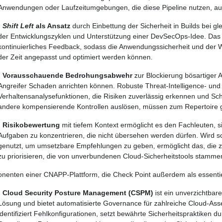
Anwendungen oder Laufzeitumgebungen, die diese Pipeline nutzen, au
·
Shift Left
als Ansatz
durch Einbettung der Sicherheit in Builds bei gl
der Entwicklungszyklen und Unterstützung einer DevSecOps-Idee. Das e
kontinuierliches Feedback, sodass die Anwendungssicherheit und der 
der Zeit angepasst und optimiert werden können.
·
Vorausschauende Bedrohungsabwehr
zur Blockierung bösartiger A
Angreifer Schaden anrichten können. Robuste Threat-Intelligence- und
Verhaltensanalysefunktionen, die Risiken zuverlässig erkennen und 
andere kompensierende Kontrollen auslösen, müssen zum Repertoire 
·
Risikobewertung
mit tiefem Kontext ermöglicht es den Fachleuten, s
Aufgaben zu konzentrieren, die nicht übersehen werden dürfen. Wird 
genutzt, um umsetzbare Empfehlungen zu geben, ermöglicht das, die 
zu priorisieren, die von unverbundenen Cloud-Sicherheitstools stamme
enten einer CNAPP-Plattform, die Check Point außerdem als essentiel
·
Cloud Security Posture Management (CSPM)
ist ein unverzichtbar
Lösung und bietet automatisierte Governance für zahlreiche Cloud-Asse
identifiziert Fehlkonfigurationen, setzt bewährte Sicherheitspraktiken du