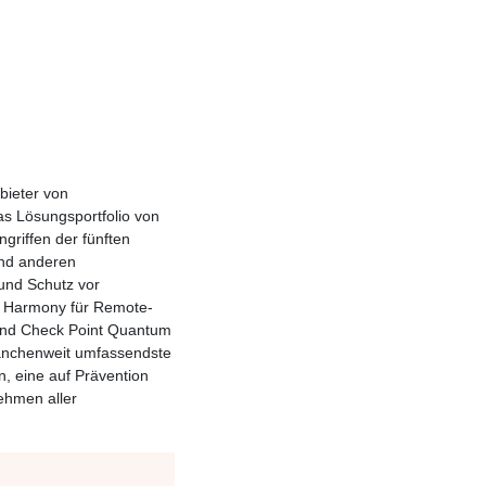
nbieter von
s Lösungsportfolio von
griffen der fünften
nd anderen
 und Schutz vor
 Harmony für Remote-
 und Check Point Quantum
ranchenweit umfassendste
n, eine auf Prävention
ehmen aller