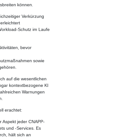
sbreiten können.
eichzeitiger Verkürzung
rleichtert
Workload-Schutz im Laufe
ktivitäten, bevor
Schutzmaßnahmen sowie
gehören.
ich auf die wesentlichen
sogar kontextbezogene KI
zahlreichen Warnungen
n.
l erachtet:
er Aspekt jeder CNAPP-
ts und -Services. Es
rch, hält sich an