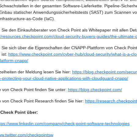
Schwachstellen in der gesamten Software-Lieferkette. Pipeline-Sicherhe
Einbau statischer Anwendungssicherheitstests (SAST) zum Scannen v
Infrastructure-as-Code (IaC).
 Sie den Einkaufsberater von Check Point als Whitepaper mit allen Deta
://resources.checkpoint.com/cloud-security-buyers-guides/the-ultimate-
 Sie sich über die Eigenschaften der CNAPP-Plattform von Check Point 
ist:
https://www.checkpoint.com/cyber-hub/cloud-security/what-is-a-clo
platform-cnapp/
zelheiten der Meldung lesen Sie hier:
https://blog.checkpoint.com/secu
-protecting-your-cloud-native-applications-with-cloudguard-cnapp/
e von Check Point finden Sie unter:
https://blog.checkpoint.com/
te von Check Point Research finden Sie hier:
https://research.checkpoin
 Check Point über:
tps://www.linkedin.com/company/check-point-software-technologies
ww.twitter.com/checkpointsw