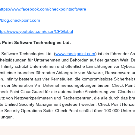
https://www.facebook.com/checkpointsoftware
//blog.checkpoint.com
ttps://www.youtube.com/user/CPGlobal
 Point Software Technologies Ltd.
 Software Technologies Ltd. (
www.checkpoint.com
) ist ein führender A
heitslösungen für Unternehmen und Behörden auf der ganzen Welt. Da
 Infinity schützt Unternehmen und öffentliche Einrichtungen vor Cyberan
 mit einer branchenführenden Abfangrate von Malware, Ransomware u
. Infinity besteht aus vier Kernsäulen, die kompromisslose Sicherheit
n der Generation V in Unternehmensumgebungen bieten: Check Point
heck Point CloudGuard für die automatische Absicherung von Clouds
utz von Netzwerkperimetern und Rechenzentren, die alle durch das b
vste Unified Security Management gesteuert werden: Check Point Horizo
te Security Operations Suite. Check Point schützt über 100 000 Untern
nungen.