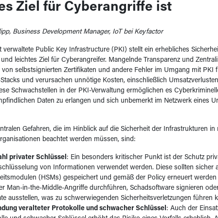
es Ziel für Cyberangriffe ist
ipp, Business Development Manager, IoT bei Keyfactor
 verwaltete Public Key Infrastructure (PKI) stellt ein erhebliches Sicherhei
s und leichtes Ziel für Cyberangreifer. Mangelnde Transparenz und Zentrali
on selbstsignierten Zertifikaten und andere Fehler im Umgang mit PKI f
Stacks und verursachen unnötige Kosten, einschließlich Umsatzverluste
iese Schwachstellen in der PKI-Verwaltung ermöglichen es Cyberkriminell
pfindlichen Daten zu erlangen und sich unbemerkt im Netzwerk eines 
entralen Gefahren, die im Hinblick auf die Sicherheit der Infrastrukturen i
rganisationen beachtet werden müssen, sind:
hl privater Schlüssel
: Ein besonders kritischer Punkt ist der Schutz priv
schlüsselung von Informationen verwendet werden. Diese sollten sicher 
eitsmodulen (HSMs) gespeichert und gemäß der Policy erneuert werden 
er Man-in-the-Middle-Angriffe durchführen, Schadsoftware signieren oder
kate ausstellen, was zu schwerwiegenden Sicherheitsverletzungen führen 
dung veralteter Protokolle und schwacher Schlüssel
: Auch der Einsatz