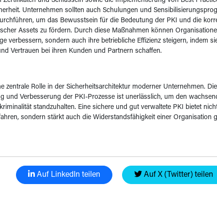
on Zertifikaten und Schlüsseln sowie die Implementierung von Best Practic
herheit. Unternehmen sollten auch Schulungen und Sensibilisierungspro
 durchführen, um das Bewusstsein für die Bedeutung der PKI und die ko
ischer Assets zu fördern. Durch diese Maßnahmen können Organisationen
ge verbessern, sondern auch ihre betriebliche Effizienz steigern, indem sie
nd Vertrauen bei ihren Kunden und Partnern schaffen.
ine zentrale Rolle in der Sicherheitsarchitektur moderner Unternehmen. Die
 und Verbesserung der PKI-Prozesse ist unerlässlich, um den wachse
riminalität standzuhalten. Eine sichere und gut verwaltete PKI bietet nich
fahren, sondern stärkt auch die Widerstandsfähigkeit einer Organisation
Auf LinkedIn teilen
Auf X (Twitter) teilen