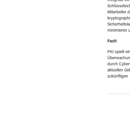
Integrität v
Schlüsselsic
Mitarbeiter
kryptograph
Sicherheitsla
minimieren u
Fazit
PKI spielt e
Überwachung
durch Cyberk
aktuellen Ge
zukünftigen