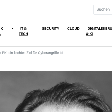
CK
IT &
SECURITY
CLOUD
DIGITALISIER
S
TECH
& KI
PKI ein leichtes Ziel für Cyberangriffe ist