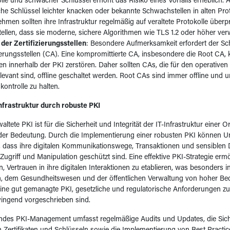
lle und schwacher Schlüssel erhöht das Risiko eines Vorfalls erheblich. 
e Schlüssel leichter knacken oder bekannte Schwachstellen in alten Pro
hmen sollten ihre Infrastruktur regelmäßig auf veraltete Protokolle über
tellen, dass sie moderne, sichere Algorithmen wie TLS 1.2 oder höher ve
der Zertifizierungsstellen
: Besondere Aufmerksamkeit erfordert der Sc
zierungsstellen (CA). Eine kompromittierte CA, insbesondere die Root CA
en innerhalb der PKI zerstören. Daher sollten CAs, die für den operativen 
elevant sind, offline geschaltet werden. Root CAs sind immer offline und u
skontrolle zu halten.
nfrastruktur durch robuste PKI
altete PKI ist für die Sicherheit und Integrität der IT-Infrastruktur einer 
der Bedeutung. Durch die Implementierung einer robusten PKI können 
n, dass ihre digitalen Kommunikationswege, Transaktionen und sensiblen 
ugriff und Manipulation geschützt sind. Eine effektive PKI-Strategie ermö
 Vertrauen in ihre digitalen Interaktionen zu etablieren, was besonders
, dem Gesundheitswesen und der öffentlichen Verwaltung von hoher Bed
 eine gut gemanagte PKI, gesetzliche und regulatorische Anforderungen zu e
ingend vorgeschrieben sind.
ndes PKI-Management umfasst regelmäßige Audits und Updates, die Sich