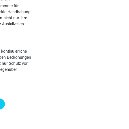
es zur
gramme für
rrekte Handhabung
 nicht nur ihre
 Ausfallzeiten
 kontinuierliche
nden Bedrohungen
t nur Schutz vor
 gegenüber