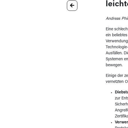
leicht
Andreas Phil
Eine schlecht
ein beliebte
Verwendung v
Technologie-
Ausfällen. D
Systemen em
bewegen.
Einige der z
vernetzten O
Diebsta
zur Ent
Sicherh
Angreif
Zertifi
Verwen