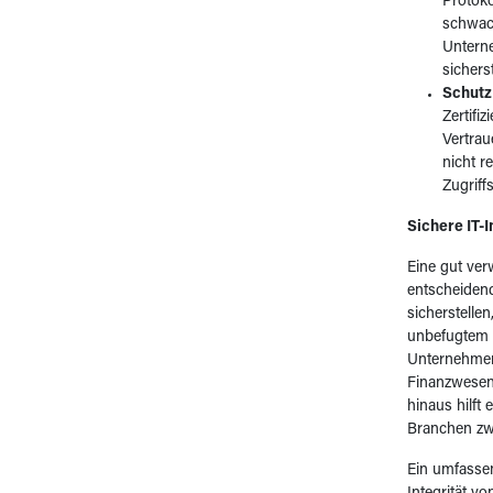
Protoko
schwach
Unterne
sichers
Schutz 
Zertifi
Vertrau
nicht r
Zugriff
Sichere IT-I
Eine gut verw
entscheiden
sicherstelle
unbefugtem Z
Unternehmen,
Finanzwesen
hinaus hilft
Branchen zw
Ein umfasse