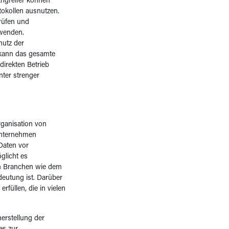
Angreifer können
tokollen ausnutzen.
prüfen und
rwenden.
hutz der
, kann das gesamte
direkten Betrieb
nter strenger
Organisation von
Unternehmen
Daten vor
glicht es
 in Branchen wie dem
eutung ist. Darüber
rfüllen, die in vielen
erstellung der