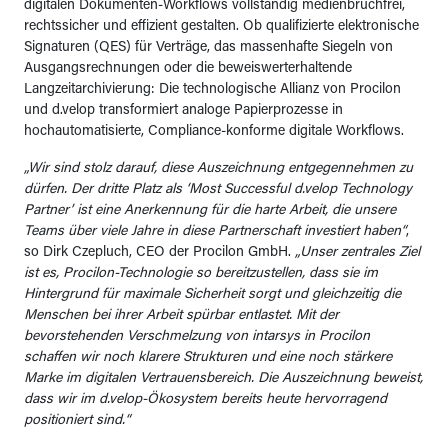
digitalen Dokumenten-Workflows vollständig medienbruchfrei,
rechtssicher und effizient gestalten. Ob qualifizierte elektronische
Signaturen (QES) für Verträge, das massenhafte Siegeln von
Ausgangsrechnungen oder die beweiswerterhaltende
Langzeitarchivierung: Die technologische Allianz von Procilon
und d.velop transformiert analoge Papierprozesse in
hochautomatisierte, Compliance-konforme digitale Workflows.
„Wir sind stolz darauf, diese Auszeichnung entgegennehmen zu
dürfen. Der dritte Platz als ‘Most Successful d.velop Technology
Partner’ ist eine Anerkennung für die harte Arbeit, die unsere
Teams über viele Jahre in diese Partnerschaft investiert haben“
,
so Dirk Czepluch, CEO der Procilon GmbH.
„Unser zentrales Ziel
ist es, Procilon-Technologie so bereitzustellen, dass sie im
Hintergrund für maximale Sicherheit sorgt und gleichzeitig die
Menschen bei ihrer Arbeit spürbar entlastet. Mit der
bevorstehenden Verschmelzung von intarsys in Procilon
schaffen wir noch klarere Strukturen und eine noch stärkere
Marke im digitalen Vertrauensbereich. Die Auszeichnung beweist,
dass wir im d.velop-Ökosystem bereits heute hervorragend
positioniert sind.“