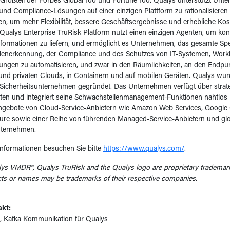
 Großteil der Forbes Global 100 und Fortune 100. Qualys unterstützt Unte
 und Compliance-Lösungen auf einer einzigen Plattform zu rationalisieren
en, um mehr Flexibilität, bessere Geschäftsergebnisse und erhebliche K
e Qualys Enterprise TruRisk Platform nutzt einen einzigen Agenten, um kont
nformationen zu liefern, und ermöglicht es Unternehmen, das gesamte Sp
lenerkennung, der Compliance und des Schutzes von IT-Systemen, Work
gen zu automatisieren, und zwar in den Räumlichkeiten, an den Endpunk
 und privaten Clouds, in Containern und auf mobilen Geräten. Qualys wur
-Sicherheitsunternehmen gegründet. Das Unternehmen verfügt über strat
ten und integriert seine Schwachstellenmanagement-Funktionen nahtlos i
angebote von Cloud-Service-Anbietern wie Amazon Web Services, Google
zure sowie einer Reihe von führenden Managed-Service-Anbietern und gl
ternehmen.
Informationen besuchen Sie bitte
https://www.qualys.com/
.
ys VMDR®, Qualys TruRisk and the Qualys logo are proprietary trademarks
ts or names may be trademarks of their respective companies.
kt:
a, Kafka Kommunikation für Qualys