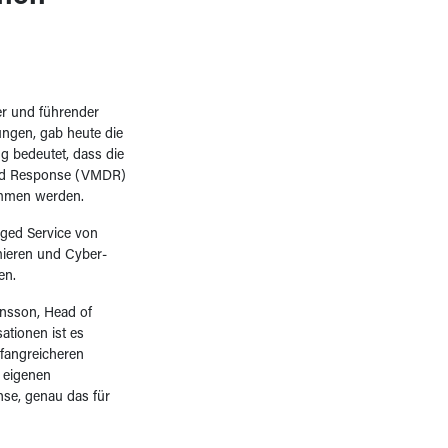
er und führender
ngen, gab heute die
g bedeutet, dass die
and Response (VMDR)
ommen werden.
aged Service von
mieren und Cyber-
en.
onsson, Head of
ationen ist es
fangreicheren
n eigenen
se, genau das für