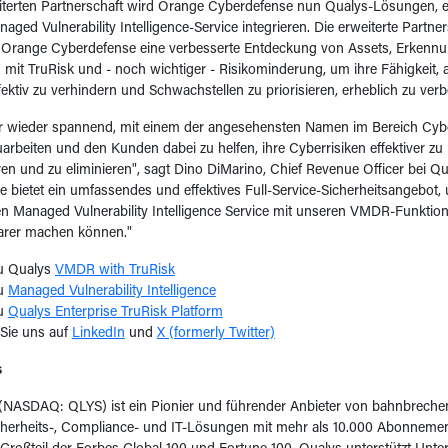
iterten Partnerschaft wird Orange Cyberdefense nun Qualys-Lösungen, e
aged Vulnerability Intelligence-Service integrieren. Die erweiterte Partner
Orange Cyberdefense eine verbesserte Entdeckung von Assets, Erkennu
g mit TruRisk und - noch wichtiger - Risikominderung, um ihre Fähigkeit
ffektiv zu verhindern und Schwachstellen zu priorisieren, erheblich zu ver
er wieder spannend, mit einem der angesehensten Namen im Bereich Cybe
beiten und den Kunden dabei zu helfen, ihre Cyberrisiken effektiver zu
n und zu eliminieren", sagt Dino DiMarino, Chief Revenue Officer bei Q
 bietet ein umfassendes und effektives Full-Service-Sicherheitsangebot, 
en Managed Vulnerability Intelligence Service mit unseren VMDR-Funkti
barer machen können."
u Qualys
VMDR with TruRisk
zu
Managed Vulnerability Intelligence
zu
Qualys Enterprise TruRisk Platform
Sie uns auf
LinkedIn
und
X (formerly Twitter)
s
. (NASDAQ: QLYS) ist ein Pionier und führender Anbieter von bahnbrech
cherheits-, Compliance- und IT-Lösungen mit mehr als 10.000 Abonneme