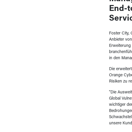
End-t
Servi
Foster City,
Anbieter von
Erweiterung 
branchenfüh
in den Mana
Die erweiter
Orange Cybe
Risiken zu r
"Die Ausweit
Global Vulne
wichtiger d
Bedrohungen 
Schwachstell
unsere Kunde