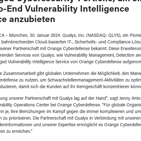
o-End Vulnerability Intelligence
ce anzubieten
 CA – München, 30. Januar 2024. Qualys, Inc. (NASDAQ: QLYS), ein Pioni
 bahnbrechenden Cloud-basierten IT-, Sicherheits- und Compliance-Lösu
seiner Partnerschaft mit Orange Cyberdefense bekannt. Diese Erweiterun
renden Services von Qualys, wie Vulnerability Management, Detection 
ged Vulnerability Intelligence Service von Orange Cyberdefense aufgen
te Zusammenarbeit gibt globalen Unternehmen die Möglichkeit, den Man
rdefense zu nutzen, um Schwachstellenmanagement-Aktivitäten zu opti
eduzieren, damit sich die Kunden auf ihr Kerngeschäft konzentrieren könn
ung unserer Partnerschaft mit Qualys lag auf der Hand", sagt Jenny Ant
rability Operations Center bei Orange Cyberdefense. "Für globale Organis
enn je, ihre Bemühungen im Kampf gegen die immer komplexeren und um
zu priorisieren. Die Partnerschaft mit Qualys in Verbindung mit unsere
eninformationen und unserer Expertise ermöglicht es Orange Cyberdefen
n zu erreichen."