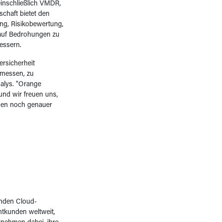
inschließlich VMDR,
schaft bietet den
ng, Risikobewertung,
, auf Bedrohungen zu
bessern.
rsicherheit
 messen, zu
ualys. "Orange
und wir freuen uns,
onen noch genauer
enden Cloud-
ntkunden weltweit,