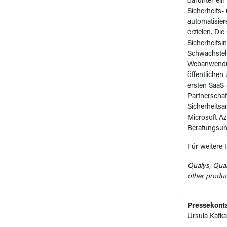
darunter ein
Sicherheits-
automatisier
erzielen. Di
Sicherheitsi
Schwachstel
Webanwendun
öffentlichen
ersten SaaS
Partnerschaf
Sicherheits
Microsoft A
Beratungsun
Für weitere 
Qualys, Qual
other produc
Pressekonta
Ursula Kafk