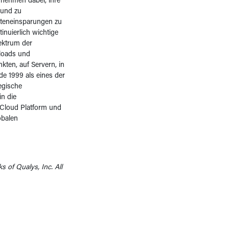
rnehmen dabei, ihre
 und zu
osteneinsparungen zu
inuierlich wichtige
ektrum der
loads und
ten, auf Servern, in
de 1999 als eines der
egische
n die
 Cloud Platform und
obalen
 of Qualys, Inc. All