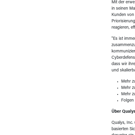
Mit der erwe
in seinen Man
Kunden von 
Priorisierun
reagieren, e
"Es ist imm
zusammenzuar
kommuniziere
Cyberdefense
dass wir ihr
und skalier
Mehr z
Mehr 
Mehr 
Folgen 
Über Qualy
Qualys, Inc
basierten Si