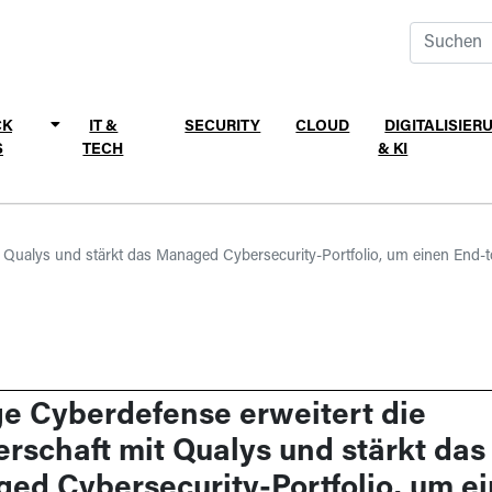
CK
IT &
SECURITY
CLOUD
DIGITALISIER
S
TECH
& KI
 Qualys und stärkt das Managed Cybersecurity-Portfolio, um einen End-to-
e Cyberdefense erweitert die
erschaft mit Qualys und stärkt das
ed Cybersecurity-Portfolio, um e