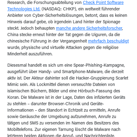
Research, die Forschungsabteilung von
Check Point Software
Technologies Ltd.
(NASDAQ: CHKP), ein weltweit führender
Anbieter von Cyber-Sicherheitslösungen, betont, dass es keinen
Hinweis darauf gebe, ob irgendein Land hinter der Spionage
steckt. Jedoch behaupten
manche andere Sicherheitsforscher
,
China stecke erneut hinter der Tat gegen die Uiguren, da die
chinesische Führung in der Vergangenheit
mehrfach beschuldigt
wurde, physische und virtuelle Attacken gegen die religiöse
Minderheit auszuführen.
Diesesmal handelt es sich um eine Spear-Phishing-Kampagne,
ausgeführt über Handy- und Smartphone-Malware, die derzeit
aktiv ist. Der Akteur dahinter soll die Hacker-Gruppierung Scarlet
Mimic sein. Als Lockmittel dienen verseuchte Dateien von
islamischen Büchern, Bilder und eine Hörbuch-Fassung des
Koran. Die Malware ist in der Lage, Daten des infizierten Geräts
zu stehlen – darunter Browser-Chronik und Geräte-
Informationen – den Standort in Echtzeit zu ermitteln, Anrufe
sowie Geräusche der Umgebung aufzunehmen, Anrufe zu
tätigen und SMS zu versenden im Namen des Besitzers des
Mobiltelefons. Zur eigenen Tarnung löscht die Malware nach
letzteren beiden Aktionen die Anruf- und Nachrichtenliste.