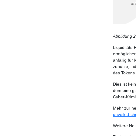
Abbildung 2
Liquiditäts
ermöglichen
anfällig für
zunutze, in
des Tokens 
Dies ist kei
dem eine g
Cyber-Krimi
Mehr zur ne
unveiled-ch
Weitere Neu