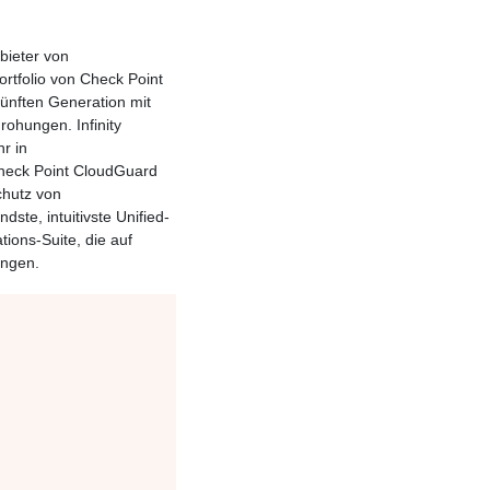
nbieter von
rtfolio von Check Point
fünften Generation mit
ohungen. Infinity
r in
heck Point CloudGuard
chutz von
te, intuitivste Unified-
ions-Suite, die auf
ungen.