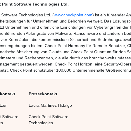
 Point Software Technologies Ltd.
 Software Technologies Ltd. (
www.checkpoint.com
) ist ein führender A
heitslösungen für Unternehmen und Behörden weltweit. Das Lösungspo
hützt Unternehmen und öffentliche Einrichtungen vor Cyberangriffen der 
henführenden Abfangrate von Malware, Ransomware und anderen Bedr
 vier Kernsäulen, die kompromisslose Sicherheit und Bedrohungsabweh
nsumgebungen bieten: Check Point Harmony für Remote-Benutzer, C
omatische Absicherung von Clouds und Check Point Quantum für den S
imetern und Rechenzentren, die alle durch das branchenweit umfassends
nagement gesteuert werden: Check Point Horizon, eine Security-Operat
setzt. Check Point schütztüber 100.000 UnternehmenallerGrößenordn
nkontakt
Pressekontakt
tzer
Laura Martinez Hidalgo
t Software
Check Point Software
es
Technologies