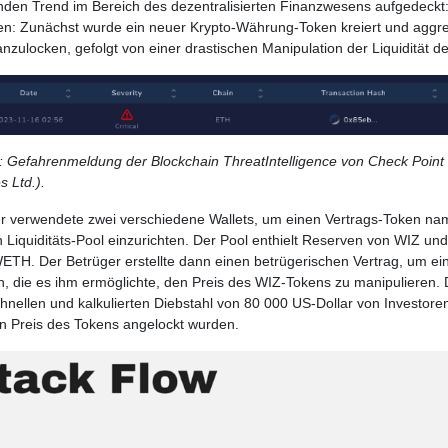
den Trend im Bereich des dezentralisierten Finanzwesens aufgedeckt: 
fen: Zunächst wurde ein neuer Krypto-Währung-Token kreiert und aggr
anzulocken, gefolgt von einer drastischen Manipulation der Liquidität d
: Gefahrenmeldung der Blockchain ThreatIntelligence von Check Point
s Ltd.).
r verwendete zwei verschiedene Wallets, um einen Vertrags-Token n
 Liquiditäts-Pool einzurichten. Der Pool enthielt Reserven von WIZ un
TH. Der Betrüger erstellte dann einen betrügerischen Vertrag, um ein
, die es ihm ermöglichte, den Preis des WIZ-Tokens zu manipulieren. 
hnellen und kalkulierten Diebstahl von 80 000 US-Dollar von Investoren
n Preis des Tokens angelockt wurden.