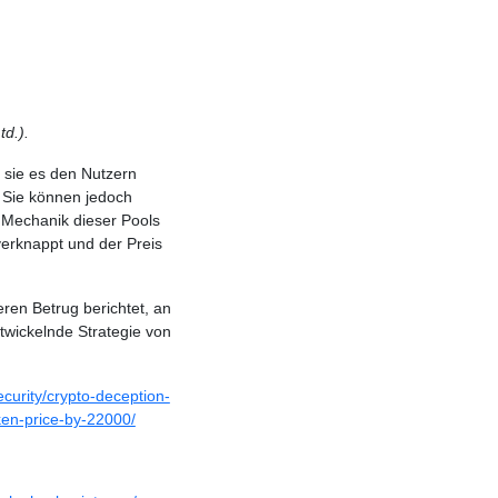
d.).
 sie es den Nutzern
 Sie können jedoch
e Mechanik dieser Pools
erknappt und der Preis
eren Betrug berichtet, an
ntwickelnde Strategie von
ecurity/crypto-deception-
oken-price-by-22000/