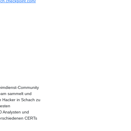
arch.checkpoint.com/
heimdienst-Community
team sammelt und
um Hacker in Schach zu
uesten
0 Analysten und
verschiedenen CERTs