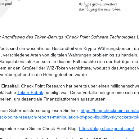
: Angriffsweg des Token-Betrugs (Check Point Software Technologies Lt
-Pools sind ein wesentlicher Bestandteil von Krypto-Währungsbörsen, da
, verschiedene Arten von digitalen Währungen problemlos zu handeln.
 Manipulationstaktiken sein. In diesem Fall machte sich der Betrüger di
dem er den Großteil der WIZ-Token vernichtete, wodurch das Angebot v
vorübergehend in die Höhe getrieben wurde.
n Einzelfall. Check Point Research hat bereits über einen millionenschw
efälschte
Token-Fabrik
beteiligt war. Diese Vorfälle belegen eine sich e
nellen, um dezentrale Finanzplattformen auszunutzen.
uen Sicherheitsforschung lesen Sie hier:
https://blog.checkpoint.com/s
eck-point-research-reports-manipulation-of-pool-liquidity-skyrockets-t
igkeiten lesen Sie im Check-Point-Blog:
https://blog.checkpoint.com/