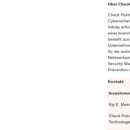
Über Check
Check Point
Cybersicher
Infinity sc
einer branc
besteht aus
Unternehme
für die aut
Netzwerkper
Security-Ma
Prävention 
Kontakt
Investore
Kip E. Mein
Check Poin
Technologi