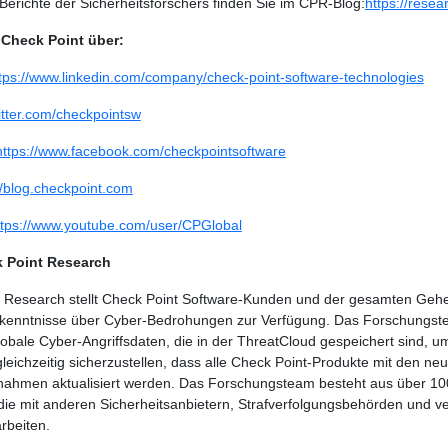
Berichte der Sicherheitsforschers finden Sie im CPR-Blog:
https://rese
 Check Point über:
tps://www.linkedin.com/company/check-point-software-technologies
witter.com/checkpointsw
https://www.facebook.com/checkpointsoftware
//blog.checkpoint.com
ttps://www.youtube.com/user/CPGlobal
 Point Research
 Research stellt Check Point Software-Kunden und der gesamten Ge
rkenntnisse über Cyber-Bedrohungen zur Verfügung. Das Forschungs
globale Cyber-Angriffsdaten, die in der ThreatCloud gespeichert sind, 
gleichzeitig sicherzustellen, dass alle Check Point-Produkte mit den ne
hmen aktualisiert werden. Das Forschungsteam besteht aus über 10
die mit anderen Sicherheitsanbietern, Strafverfolgungsbehörden und 
beiten.