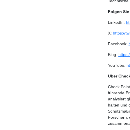
Technische 
Folgen Sie
LinkedIn:
ht
X:
https://t
Facebook:
Blog:
https:
YouTube:
h
Über Check
Check Point
führende E
analysiert 
halten und 
Schutzmaßna
Forschern, 
zusammenar