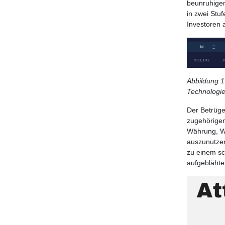
beunruhigen
in zwei Stu
Investoren 
Abbildung 1
Technologie
Der Betrüge
zugehörigen
Währung, WE
auszunutzen
zu einem sc
aufgeblähte