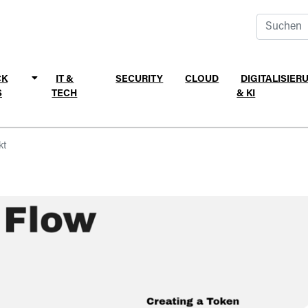
CK
IT &
SECURITY
CLOUD
DIGITALISIER
S
TECH
& KI
kt