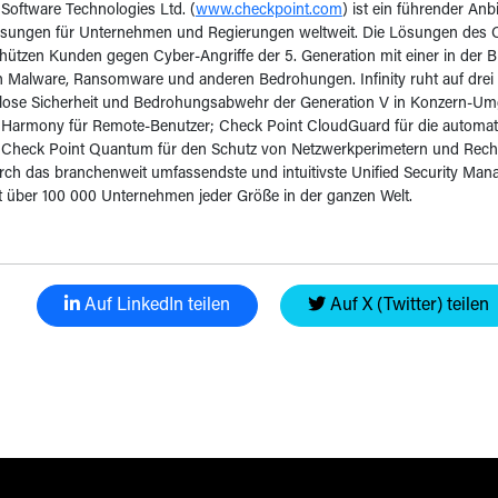
Software Technologies Ltd. (
www.checkpoint.com
) ist ein führender Anb
ösungen für Unternehmen und Regierungen weltweit. Die Lösungen des Ch
chützen Kunden gegen Cyber-Angriffe der 5. Generation mit einer in der
 Malware, Ransomware und anderen Bedrohungen. Infinity ruht auf drei 
ose Sicherheit und Bedrohungsabwehr der Generation V in Konzern-Um
 Harmony für Remote-Benutzer; Check Point CloudGuard für die automa
 Check Point Quantum für den Schutz von Netzwerkperimetern und Reche
rch das branchenweit umfassendste und intuitivste Unified Security Ma
t über 100 000 Unternehmen jeder Größe in der ganzen Welt.
Auf LinkedIn teilen
Auf X (Twitter) teilen