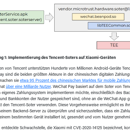
ng 1: Implementierung des Tencent-Soters auf Xiaomi-Geräten
n von Tencent unterstützen Hunderte von Millionen Android-Geräte Tenc
ay sind die beiden größten Akteure in der chinesischen digitalen Zahlun
achen sie
etwa 95 Prozent des chinesischen Marktes für mobile Zahlun
 hat
über eine Milliarde Nutzer
. WeChat Pay basiert auf dem Soter von Ten
n eigenes Zahlungssystem implementieren möchte, einschließlich des Bac
 und Bankkonten der Nutzer gespeichert sind, ohne an die WeChat-App g
kt den Tencent-Soter verwenden. Diese Vorgehensweise ermöglicht es ihm
 seinem Backend-Server zu überprüfen und sicherzustellen, dass ein Zahl
 einem bestimmten Gerät installiert ist, gesendet und vom Nutzer genehm
entdeckte Schwachstelle, die Xiaomi mit CVE-2020-14125 bezeichnet, kom