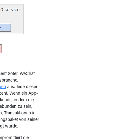
ent Soter. WeChat
gsbranche.
gen
aus. Jede dieser
cent. Wenn ein App-
kends, in dem die
ebunden zu sein,
, Transaktionen in
ungspaket von seiner
igt wurde.
promittiert die