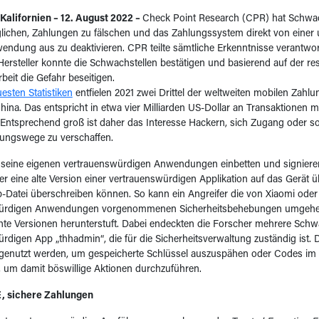
Kalifornien – 12. August 2022 –
Check Point Research (CPR) hat Schwac
lichen, Zahlungen zu fälschen und das Zahlungssystem direkt von einer u
ndung aus zu deaktivieren. CPR teilte sämtliche Erkenntnisse verantw
Hersteller konnte die Schwachstellen bestätigen und basierend auf der re
it die Gefahr beseitigen.
esten Statistiken
entfielen 2021 zwei Drittel der weltweiten mobilen Zahl
ina. Das entspricht in etwa vier Milliarden US-Dollar an Transaktionen m
Entsprechend groß ist daher das Interesse Hackern, sich Zugang oder so
hlungswege zu verschaffen.
seine eigenen vertrauenswürdigen Anwendungen einbetten und signieren. 
er eine alte Version einer vertrauenswürdigen Applikation auf das Gerät 
-Datei überschreiben können. So kann ein Angreifer die von Xiaomi oder
ürdigen Anwendungen vorgenommenen Sicherheitsbehebungen umgehen,
hte Versionen herunterstuft. Dabei endeckten die Forscher mehrere Schwa
rdigen App „thhadmin“, die für die Sicherheitsverwaltung zuständig ist.
genutzt werden, um gespeicherte Schlüssel auszuspähen oder Codes im 
 um damit böswillige Aktionen durchzuführen.
, sichere Zahlungen