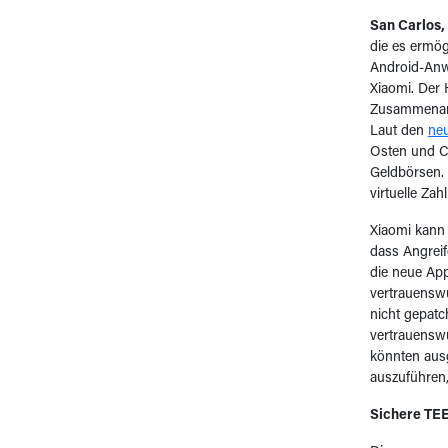
San Carlos, 
die es ermög
Android-Anwe
Xiaomi. Der 
Zusammenarbe
Laut den
neu
Osten und Ch
Geldbörsen. 
virtuelle Za
Xiaomi kann 
dass Angreif
die neue App
vertrauensw
nicht gepatc
vertrauenswü
könnten aus
auszuführen,
Sichere TEE