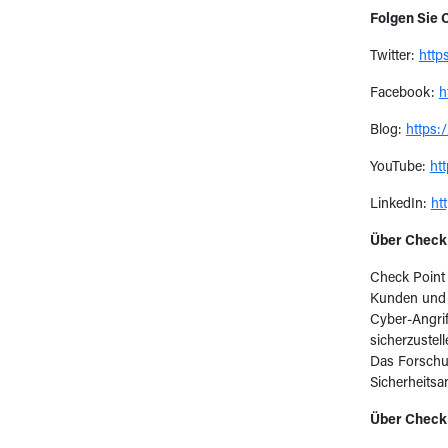
Folgen Sie 
Twitter:
http
Facebook:
h
Blog:
https:
YouTube:
ht
LinkedIn:
ht
Über Check
Check Point
Kunden und 
Cyber-Angrif
sicherzustel
Das Forschu
Sicherheitsa
Über Check 