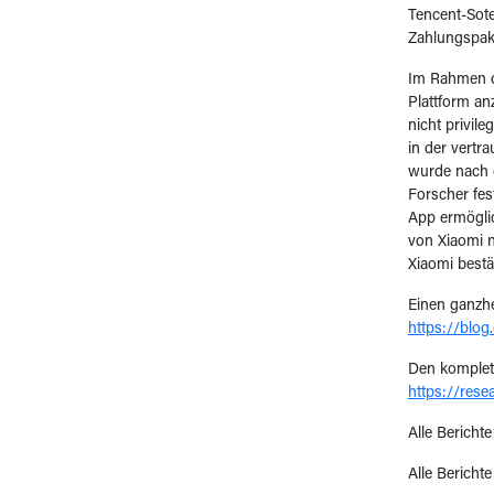
Tencent-Sote
Zahlungspake
Im Rahmen de
Plattform an
nicht privil
in der vert
wurde nach d
Forscher fes
App ermöglic
von Xiaomi 
Xiaomi bestä
Einen ganzhe
https://blo
Den komplett
https://rese
Alle Bericht
Alle Bericht