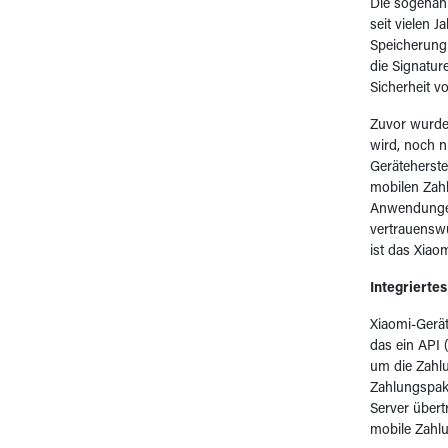
Die sogenan
seit vielen 
Speicherung 
die Signatur
Sicherheit v
Zuvor wurde 
wird, noch 
Geräteherst
mobilen Zahl
Anwendungen
vertrauensw
ist das Xiao
Integrierte
Xiaomi-Gerät
das ein API 
um die Zahlu
Zahlungspak
Server übert
mobile Zahl