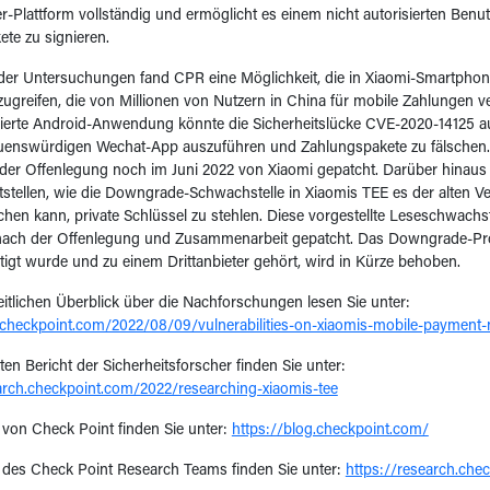
r-Plattform vollständig und ermöglicht es einem nicht autorisierten Benut
te zu signieren.
r Untersuchungen fand CPR eine Möglichkeit, die in Xiaomi-Smartphone
zugreifen, die von Millionen von Nutzern in China für mobile Zahlungen v
egierte Android-Anwendung könnte die Sicherheitslücke CVE-2020-14125
rauenswürdigen Wechat-App auszuführen und Zahlungspakete zu fälschen.
er Offenlegung noch im Juni 2022 von Xiaomi gepatcht. Darüber hinaus
tstellen, wie die Downgrade-Schwachstelle in Xiaomis TEE es der alten V
hen kann, private Schlüssel zu stehlen. Diese vorgestellte Leseschwachst
nach der Offenlegung und Zusammenarbeit gepatcht. Das Downgrade-Pr
tigt wurde und zu einem Drittanbieter gehört, wird in Kürze behoben.
itlichen Überblick über die Nachforschungen lesen Sie unter:
g.checkpoint.com/2022/08/09/vulnerabilities-on-xiaomis-mobile-paymen
en Bericht der Sicherheitsforscher finden Sie unter:
arch.checkpoint.com/2022/researching-xiaomis-tee
e von Check Point finden Sie unter:
https://blog.checkpoint.com/
e des Check Point Research Teams finden Sie unter:
https://research.che