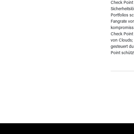
Check Point 
Sicherheitsl
Portfolios s
Fangrate von
kompromissl
Check Point
von Clouds;
gesteuert du
Point schütz