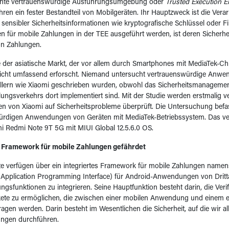
nte vertrauenswürdige Ausführungsumgebung oder
Trusted Execution 
Jahren ein fester Bestandteil von Mobilgeräten. Ihr Hauptzweck ist die Ver
sensibler Sicherheitsinformationen wie kryptografische Schlüssel oder 
en für mobile Zahlungen in der TEE ausgeführt werden, ist deren Sicherhe
on Zahlungen.
der asiatische Markt, der vor allem durch Smartphones mit MediaTek-Chi
nicht umfassend erforscht. Niemand untersucht vertrauenswürdige Anwe
ellern wie Xiaomi geschrieben wurden, obwohl das Sicherheitsmanageme
ungsverkehrs dort implementiert sind. Mit der Studie werden erstmalig 
 von Xiaomi auf Sicherheitsprobleme überprüft. Die Untersuchung befas
ürdigen Anwendungen von Geräten mit MediaTek-Betriebssystem. Das ve
mi Redmi Note 9T 5G mit MIUI Global 12.5.6.0 OS.
s Framework für mobile Zahlungen gefährdet
e verfügen über ein integriertes Framework für mobile Zahlungen namens
(Application Programming Interface) für Android-Anwendungen von Drittanb
ngsfunktionen zu integrieren. Seine Hauptfunktion besteht darin, die Veri
ete zu ermöglichen, die zwischen einer mobilen Anwendung und einem e
ragen werden. Darin besteht im Wesentlichen die Sicherheit, auf die wir al
ungen durchführen.