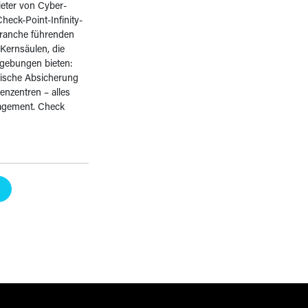
ieter von Cyber-
eck-Point-Infinity-
 Branche führenden
Kernsäulen, die
gebungen bieten:
tische Absicherung
nzentren – alles
nagement. Check