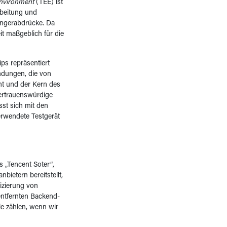
Environment
(TEE) ist
arbeitung und
Fingerabdrücke. Da
it maßgeblich für die
ps repräsentiert
ndungen, die von
nt und der Kern des
vertrauenswürdige
st sich mit den
rwendete Testgerät
 „Tencent Soter“,
ietern bereitstellt,
fizierung von
ntfernten Backend-
le zählen, wenn wir