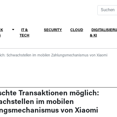
CK
IT &
SECURITY
CLOUD
DIGITALISIER
S
TECH
& KI
lich: Schwachstellen im mobilen Zahlungsmechanismus von Xiaomi
schte Transaktionen möglich:
chstellen im mobilen
ngsmechanismus von Xiaomi