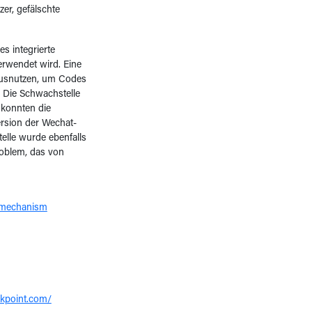
zer, gefälschte
s integrierte
erwendet wird. Eine
 ausnutzen, um Codes
 Die Schwachstelle
 konnten die
ersion der Wechat-
elle wurde ebenfalls
oblem, das von
t-mechanism
ckpoint.com/