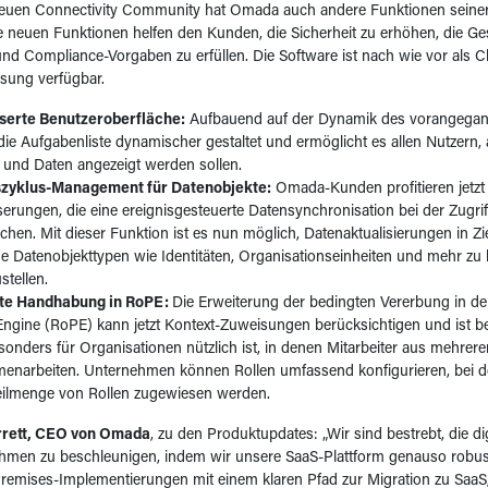
euen Connectivity Community hat Omada auch andere Funktionen seine
ie neuen Funktionen helfen den Kunden, die Sicherheit zu erhöhen, die Ges
nd Compliance-Vorgaben zu erfüllen. Die Software ist nach wie vor als C
ung verfügbar.
serte Benutzeroberfläche:
Aufbauend auf der Dynamik des vorangegan
ie Aufgabenliste dynamischer gestaltet und ermöglicht es allen Nutzern
 und Daten angezeigt werden sollen.
zyklus-Management für Datenobjekte:
Omada-Kunden profitieren jetzt
erungen, die eine ereignisgesteuerte Datensynchronisation bei der Zugrif
chen. Mit dieser Funktion ist es nun möglich, Datenaktualisierungen in Z
ge Datenobjekttypen wie Identitäten, Organisationseinheiten und mehr zu
stellen.
te Handhabung in RoPE:
Die Erweiterung der bedingten Vererbung in d
Engine (RoPE) kann jetzt Kontext-Zuweisungen berücksichtigen und ist be
onders für Organisationen nützlich ist, in denen Mitarbeiter aus mehrer
narbeiten. Unternehmen können Rollen umfassend konfigurieren, bei de
eilmenge von Rollen zugewiesen werden.
rrett, CEO von Omada
, zu den Produktupdates: „Wir sind bestrebt, die di
hmen zu beschleunigen, indem wir unsere SaaS-Plattform genauso robu
emises-Implementierungen mit einem klaren Pfad zur Migration zu SaaS,