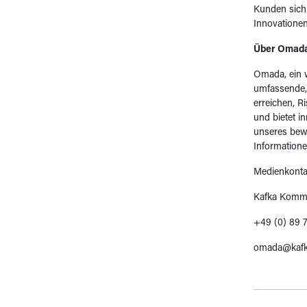
Kunden sich 
Innovationen
Über Omad
Omada, ein w
umfassende,
erreichen, R
und bietet 
unseres bew
Informatione
Medienkonta
Kafka Komm
+49 (0) 89 
omada@kafk