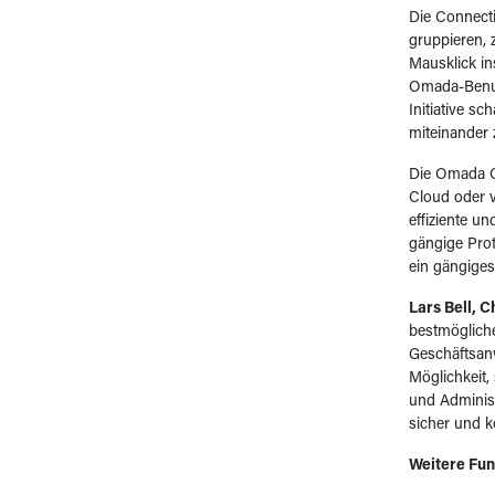
Die Connect
gruppieren, 
Mausklick in
Omada-Benutz
Initiative s
miteinander z
Die Omada Co
Cloud oder v
effiziente u
gängige Pro
ein gängige
Lars Bell, 
bestmögliche
Geschäftsan
Möglichkeit,
und Administ
sicher und k
Weitere Fu