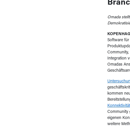
Branc
Omada stellt
Demokratisie
KOPENHAGEN
Software für
Produktupdat
Community, e
Integration
Omadas Ansat
Geschäftsan
Untersuchu
geschäftskr
kommen neue
Bereitstellu
Konnektivitä
Community ge
eigenen Konn
weitere Met