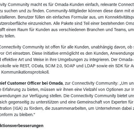
ivity Community macht es für Omada-Kunden einfach, relevante Connecti
zu suchen und zu finden. Community-Mitglieder können diese dann mit e
stallieren. Benutzer füllen ein einfaches Formular aus, um Konnektivitätspa
eroberfläche einzureichen. Alle Pakete sind Teil einer bestehenden Omad
chafft einen Raum für Kunden aus verschiedenen Branchen und Teams, um
u teilen.
nnectivity Community ist offen für alle Kunden, unabhängig davon, ob 
or Ort einsetzen. Diese Initiative ermöglicht es den Kunden, Anwendunge
nd effektive Art und Weise in ihre Umgebungen zu integrieren. Der Omada-
tokolle wie REST, OData, SCIM 2.0, SOAP und LDAP sowie ein SDK für
s Kommunikationsprotokoll.
Chief Customer Officer bei Omada
, zur Connectivity Community: „Um u
 Erfahrung zu bieten, müssen wir ihnen eine Vielzahl von Optionen zur In
wendungen zur Verfügung stellen. Die Connectivity Community bietet un
 sich gegenseitig zu unterstützen und eine Gemeinschaft von Experten für
ration (IGA) zu fördern, die zusammenarbeiten, um Unternehmen dabei zu 
onform zu bleiben.“
nktionsverbesserungen