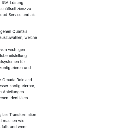
r IGA-Lösung
chäftseffizienz zu
loud-Service und als
genen Quartals
, auszuwählen, welche
 von wichtigen
fsbereitstellung
ielsystemen für
 konfigurieren und
er Omada Role and
sser konfigurierbar,
en Abteilungen
nen Identitäten
gitale Transformation
st machen wie
 falls und wenn