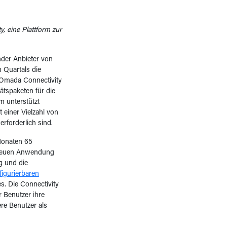
, eine Plattform zur
der Anbieter von
n Quartals die
e Omada Connectivity
tspaketen für die
 unterstützt
 einer Vielzahl von
forderlich sind.
Monaten 65
 neuen Anwendung
g und die
figurierbaren
es. Die Connectivity
r Benutzer ihre
re Benutzer als