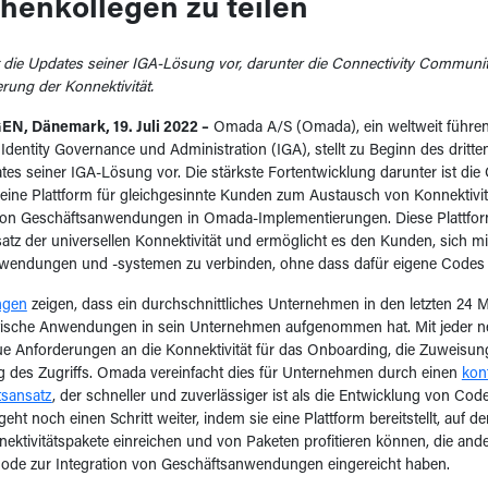
henkollegen zu teilen
 die Updates seiner IGA-Lösung vor, darunter die Connectivity Community
rung der Konnektivität.
, Dänemark, 19. Juli 2022 –
Omada A/S (Omada), ein weltweit führen
 Identity Governance und Administration (IGA), stellt zu Beginn des dritte
es seiner IGA-Lösung vor. Die stärkste Fortentwicklung darunter ist di
ine Plattform für gleichgesinnte Kunden zum Austausch von Konnektivitä
 von Geschäftsanwendungen in Omada-Implementierungen. Diese Plattform
z der universellen Konnektivität und ermöglicht es den Kunden, sich mit
wendungen und -systemen zu verbinden, ohne dass dafür eigene Codes er
ngen
zeigen, dass ein durchschnittliches Unternehmen in den letzten 24 
itische Anwendungen in sein Unternehmen aufgenommen hat. Mit jeder
 Anforderungen an die Konnektivität für das Onboarding, die Zuweisun
ng des Zugriffs. Omada vereinfacht dies für Unternehmen durch einen
kon
tsansatz
, der schneller und zuverlässiger ist als die Entwicklung von Cod
ht noch einen Schritt weiter, indem sie eine Plattform bereitstellt, auf de
ektivitätspakete einreichen und von Paketen profitieren können, die ande
hode zur Integration von Geschäftsanwendungen eingereicht haben.