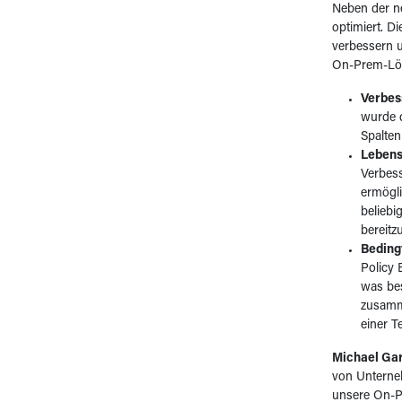
Neben der n
optimiert. D
verbessern u
On-Prem-Lös
Verbes
wurde d
Spalten
Lebens
Verbess
ermögli
beliebi
bereitzu
Beding
Policy 
was bes
zusamme
einer T
Michael Ga
von Unterne
unsere On-Pr