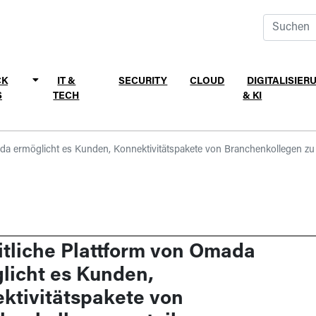
CK
IT &
SECURITY
CLOUD
DIGITALISIER
S
TECH
& KI
ada ermöglicht es Kunden, Konnektivitätspakete von Branchenkollegen zu 
itliche Plattform von Omada
licht es Kunden,
ktivitätspakete von