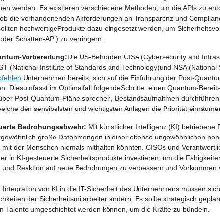
en werden. Es existieren verschiedene Methoden, um die APIs zu ent
ob die vorhandenenden Anforderungen an Transparenz und Compliance
sollten hochwertigeProdukte dazu eingesetzt werden, um Sicherheitsvorf
oder Schatten-API) zu verringern.
antum-Vorbereitung:
Die US-Behörden CISA (Cybersecurity and Infrast
ST (National Institute of Standards and Technology)und NSA (National 
fehlen
Unternehmen bereits, sich auf die Einführung der Post-Quantu
en. Diesumfasst im Optimalfall folgendeSchritte: einen Quantum-Bereits
 über Post-Quantum-Pläne sprechen, Bestandsaufnahmen durchführen 
welche den sensibelsten und wichtigsten Anlagen die Priorität einräume
euerte Bedrohungsabwehr:
Mit künstlicher Intelligenz (KI) betriebene 
rgewöhnlich große Datenmengen in einer ebenso ungewöhnlichen hoh
, mit der Menschen niemals mithalten könnten. CISOs und Verantwortlic
r in KI-gesteuerte Sicherheitsprodukte investieren, um die Fähigkeit
 und Reaktion auf neue Bedrohungen zu verbessern und Vorkommen v
 Integration von KI in die IT-Sicherheit des Unternehmens müssen sich
chkeiten der Sicherheitsmitarbeiter ändern. Es sollte strategisch gepla
 Talente umgeschichtet werden können, um die Kräfte zu bündeln.