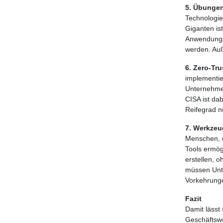
5. Übungen
Technologie
Giganten is
Anwendungse
werden. Auß
6. Zero-Tru
implementie
Unternehmen
CISA ist da
Reifegrad n
7. Werkzeu
Menschen, d
Tools ermög
erstellen, 
müssen Unte
Vorkehrunge
Fazit
Damit lässt 
Geschäftswe