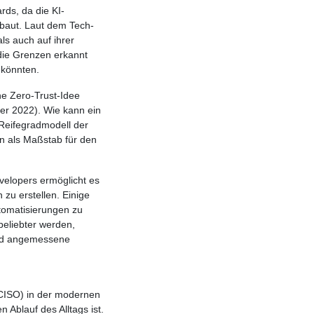
ds, da die KI-
baut. Laut dem Tech-
ls auch auf ihrer
die Grenzen erkannt
 könnten.
e Zero-Trust-Idee
er 2022). Wie kann ein
Reifegradmodell der
en als Maßstab für den
elopers ermöglicht es
u erstellen. Einige
tomatisierungen zu
beliebter werden,
und angemessene
 (CISO) in der modernen
 Ablauf des Alltags ist.