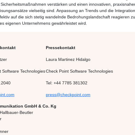
Sicherheitsmaßnahmen verstärken und einen innovativen, praxisnahen
ösungsansätze vielseitig sind. Anpassung an Trends und die Integratio
ffektiv auf die sich stetig wandelnde Bedrohungslandschaft reagieren z
des eigenen Unternehmens gewährleistet wird.
nkontakt
Pressekontakt
tzer
Laura Martinez Hidalgo
t Software Technologies
Check Point Software Technologies
.2040
Tel: +44 7785 381302
int.com
press@checkpoint.com
munikation GmbH & Co. Kg
 Hallbauer-Beutler
r
nner