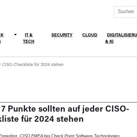
CK
IT &
SECURITY
CLOUD
DIGITALISIER
S
TECH
& KI
er CISO-Checkliste für 2024 stehen
 7 Punkte sollten auf jeder CISO-
liste für 2024 stehen
ggerling, CISO EMEA bei Check Point Software Technologies