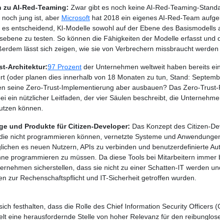
 zu AI-Red-Teaming:
Zwar gibt es noch keine AI-Red-Teaming-Standar
 noch jung ist, aber
Microsoft
hat 2018 ein eigenes AI-Red-Team aufge
t es entscheidend, KI-Modelle sowohl auf der Ebene des Basismodells a
bene zu testen. So können die Fähigkeiten der Modelle erfasst und 
erdem lässt sich zeigen, wie sie von Verbrechern missbraucht werden
st-Architektur:
97 Prozent
der Unternehmen weltweit haben bereits ein
rt (oder planen dies innerhalb von 18 Monaten zu tun, Stand: Septemb
 seine Zero-Trust-Implementierung aber ausbauen? Das Zero-Trust-
bei ein nützlicher Leitfaden, der vier Säulen beschreibt, die Unternehm
utzen können.
ge und Produkte für Citizen-Developer:
Das Konzept des Citizen-Dev
ie nicht programmieren können, vernetzte Systeme und Anwendungen z
lichen es neuen Nutzern, APIs zu verbinden und benutzerdefinierte Au
ohne programmieren zu müssen. Da diese Tools bei Mitarbeitern immer 
rnehmen sicherstellen, dass sie nicht zu einer Schatten-IT werden 
n zur Rechenschaftspflicht und IT-Sicherheit getroffen wurden.
sich festhalten, dass die Rolle des Chief Information Security Officers
lt eine herausfordernde Stelle von hoher Relevanz für den reibunglosen