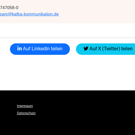
74747058-0
team@kafka-kommunikation.de
Auf LinkedIn teilen
Auf X (Twitter) teilen
Impressum
Datenschutz