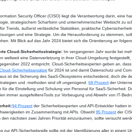
nformation Security Officer (CISO) liegt die Verantwortung darin, eine 
ogie, strategischem Scharfsinn und unternehmerischer Weitsicht zu sc
 für Trends, äußerst verlässliche Statistiken, praktische Cybersicherh
lösungen und eine Strategie. Um die Herausforderung zu stemmen, sollt
ehen. Mit Blick auf das Jahr 2024 bietet sich die Orientierung an folge
rte Cloud-Sicherheitsstrategie:
Im vergangenen Jahr wurde bei mehr 
 weltweit eine Datenverletzung in ihrer Cloud-Umgebung festgestellt,
gegenüber 2022 entspricht. Cloud-Sicherheitsexperten geben an, das
 Cloud-Sicherheitsansätze
für 2024 ist und damit Datenschutz und Comp
aus ist die Sicherung des SaaS-Ökosystems entscheidend, doch die de
strategien und -methoden sind oft ungenügend.
68 Prozent
der Unterne
n für die Einstellung und Schulung von Personal für SaaS-Sicherheit. Do
en immer ausgefeiltereTools zur Vorbeugung und Abwehr von IT-Bedr
erheit:
94 Prozent
der Sicherheitsexperten und API-Entwickler hatten in 
hwierigkeiten im Zusammenhang mit APIs. Obwohl
95 Prozent
der CISO
in den nächsten zwei Jahren Priorität einzuräumen, sollte versucht wer
 zur API-Sicherheitsreife sollte mit der Identifizierung aller in eine