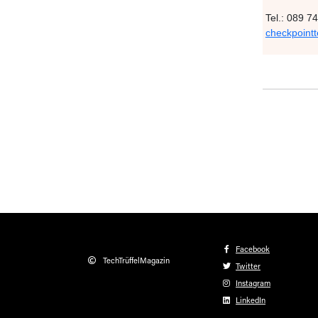
Tel.: 089 
checkpoint
Facebook
TechTrüffelMagazin
Twitter
Instagram
LinkedIn