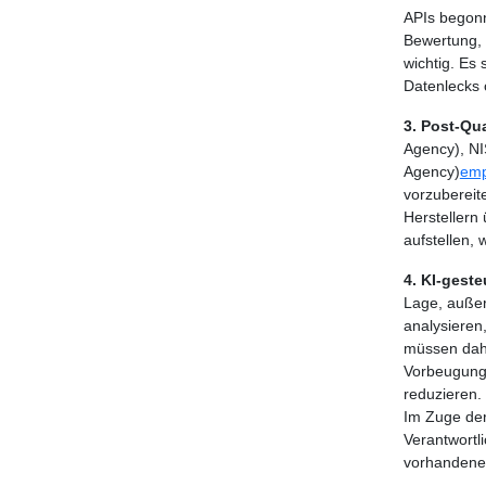
APIs begonn
Bewertung, 
wichtig. Es 
Datenlecks 
3. Post-Qu
Agency), NI
Agency)
emp
vorzubereit
Herstellern
aufstellen, 
4. KI-gest
Lage, auße
analysieren
müssen dahe
Vorbeugung
reduzieren.
Im Zuge der
Verantwortli
vorhandenen