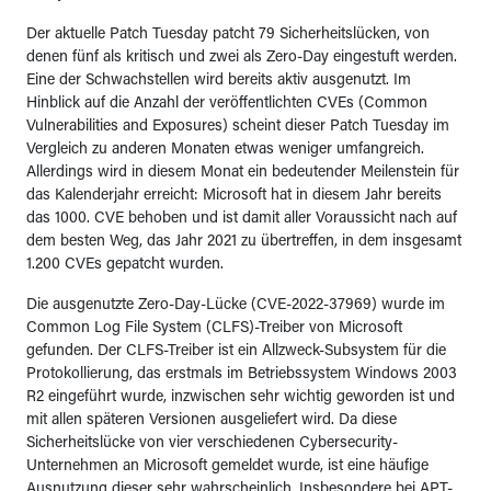
Der aktuelle Patch Tuesday patcht 79 Sicherheitslücken, von
denen fünf als kritisch und zwei als Zero-Day eingestuft werden.
Eine der Schwachstellen wird bereits aktiv ausgenutzt. Im
Hinblick auf die Anzahl der veröffentlichten CVEs (Common
Vulnerabilities and Exposures) scheint dieser Patch Tuesday im
Vergleich zu anderen Monaten etwas weniger umfangreich.
Allerdings wird in diesem Monat ein bedeutender Meilenstein für
das Kalenderjahr erreicht: Microsoft hat in diesem Jahr bereits
das 1000. CVE behoben und ist damit aller Voraussicht nach auf
dem besten Weg, das Jahr 2021 zu übertreffen, in dem insgesamt
1.200 CVEs gepatcht wurden.
Die ausgenutzte Zero-Day-Lücke (CVE-2022-37969) wurde im
Common Log File System (CLFS)-Treiber von Microsoft
gefunden. Der CLFS-Treiber ist ein Allzweck-Subsystem für die
Protokollierung, das erstmals im Betriebssystem Windows 2003
R2 eingeführt wurde, inzwischen sehr wichtig geworden ist und
mit allen späteren Versionen ausgeliefert wird. Da diese
Sicherheitslücke von vier verschiedenen Cybersecurity-
Unternehmen an Microsoft gemeldet wurde, ist eine häufige
Ausnutzung dieser sehr wahrscheinlich. Insbesondere bei APT-