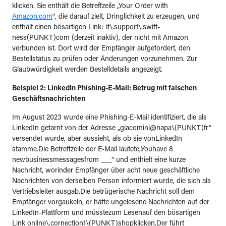
klicken. Sie enthält die Betreffzeile „Your Order with
Amazon.com
“, die darauf zielt, Dringlichkeit zu erzeugen, und
enthält einen bösartigen Link: it\.support\.swift-
ness(PUNKT)com (derzeit inaktiv), der nicht mit Amazon
verbunden ist. Dort wird der Empfänger aufgefordert, den
Bestellstatus zu prüfen oder Änderungen vorzunehmen. Zur
Glaubwürdigkeit werden Bestelldetails angezeigt.
Beispiel 2: LinkedIn Phishing-E-Mail: Betrug mit falschen
Geschäftsnachrichten
Im August 2023 wurde eine Phishing-E-Mail identifiziert, die als
LinkedIn getarnt von der Adresse „giacomini@napa\(PUNKT)fr“
versendet wurde, aber aussieht, als ob sie vonLinkedIn
stamme.Die Betreffzeile der E-Mail lautete„Youhave 8
newbusinessmessagesfrom ___“ und enthielt eine kurze
Nachricht, worinder Empfänger über acht neue geschäftliche
Nachrichten von derselben Person informiert wurde, die sich als
Vertriebsleiter ausgab.Die betrügerische Nachricht soll dem
Empfänger vorgaukeln, er hätte ungelesene Nachrichten auf der
LinkedIn-Plattform und müsstezum Lesenauf den bösartigen
Link online\.cornection1\(PUNKT)shopklicken.Der führt