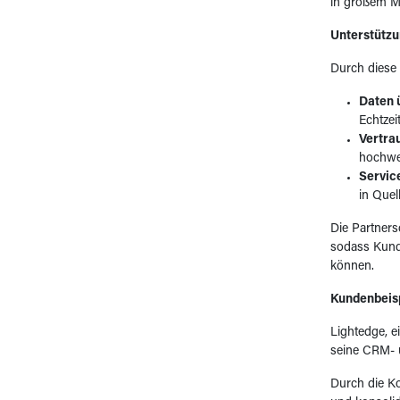
in großem Ma
Unterstützu
Durch diese 
Daten 
Echtzei
Vertra
hochwe
Servic
in Que
Die Partners
sodass Kund
können.
Kundenbeisp
Lightedge, 
seine CRM- u
Durch die Ko