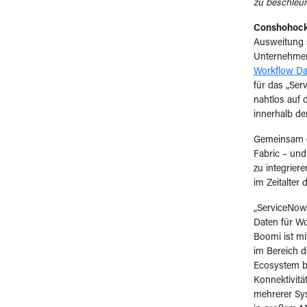
zu beschleun
Conshohock
Ausweitung s
Unternehmen,
Workflow Da
für das „Se
nahtlos auf 
innerhalb de
Gemeinsam e
Fabric – un
zu integrier
im Zeitalter 
„ServiceNows
Daten für Wo
Boomi ist m
im Bereich 
Ecosystem b
Konnektivit
mehrerer Sys