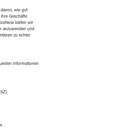
 davon, wie gut
 ihre Geschäfte
viceNow bieten wir
nce anzuwenden und
tieren zu echter
euesten Informationen
ESZ)
n