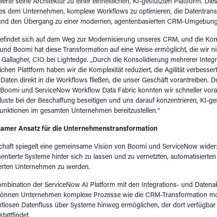
erte seine Architektur zu einer einheitlichen, KI-gestützten Plattform. Di
 es dem Unternehmen, komplexe Workflows zu optimieren, die Datentrans
und den Übergang zu einer modernen, agentenbasierten CRM-Umgebung 
befindet sich auf dem Weg zur Modernisierung unseres CRM, und die Ko
nd Boomi hat diese Transformation auf eine Weise ermöglicht, die wir nic
 Gallagher, CIO bei Lightedge. „Durch die Konsolidierung mehrerer Integ
lichen Plattform haben wir die Komplexität reduziert, die Agilität verbessert
Daten direkt in die Workflows fließen, die unser Geschäft vorantreiben. D
Boomi und ServiceNow Workflow Data Fabric konnten wir schneller vo
uste bei der Beschaffung beseitigen und uns darauf konzentrieren, KI-g
funktionen im gesamten Unternehmen bereitzustellen.“
amer Ansatz für die Unternehmenstransformation
schaft spiegelt eine gemeinsame Vision von Boomi und ServiceNow wider
entierte Systeme hinter sich zu lassen und zu vernetzten, automatisierten 
erten Unternehmen zu werden.
mbination der ServiceNow AI Platform mit den Integrations- und Datena
önnen Unternehmen komplexe Prozesse wie die CRM-Transformation mo
htlosen Datenfluss über Systeme hinweg ermöglichen, der dort verfügbar i
tattfindet.