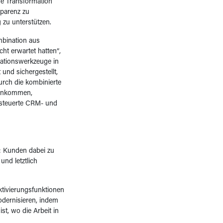
ese Transformation
parenz zu
zu unterstützen.
mbination aus
ht erwartet hatten“,
rationswerkzeuge in
 und sichergestellt,
urch die kombinierte
rankommen,
esteuerte CRM- und
: Kunden dabei zu
und letztlich
ktivierungsfunktionen
dernisieren, indem
st, wo die Arbeit in