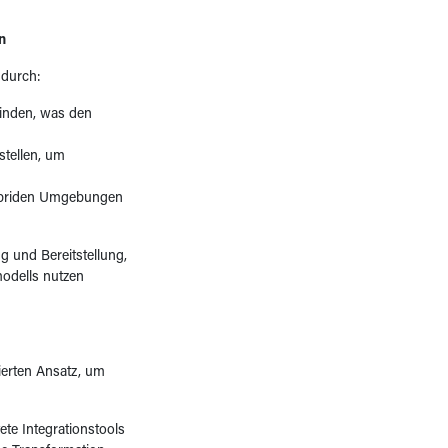
n
 durch:
inden, was den
tellen, um
ybriden Umgebungen
 und Bereitstellung,
odells nutzen
erten Ansatz, um
te Integrationstools