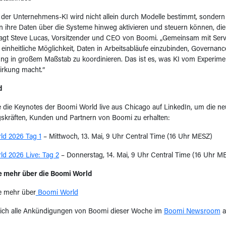
 der Unternehmens-KI wird nicht allein durch Modelle bestimmt, sondern
ihre Daten über die Systeme hinweg aktivieren und steuern können, die
sagt Steve Lucas, Vorsitzender und CEO von Boomi. „Gemeinsam mit Ser
einheitliche Möglichkeit, Daten in Arbeitsabläufe einzubinden, Governa
ng in großem Maßstab zu koordinieren. Das ist es, was KI vom Experimen
irkung macht.“
d
e die Keynotes der Boomi World live aus Chicago auf LinkedIn, um die n
skräften, Kunden und Partnern von Boomi zu erhalten:
d 2026 Tag 1
– Mittwoch, 13. Mai, 9 Uhr Central Time (16 Uhr MESZ)
d 2026 Live: Tag 2
– Donnerstag, 14. Mai, 9 Uhr Central Time (16 Uhr M
e mehr über die Boomi World
ie mehr über
Boomi World
 sich alle Ankündigungen von Boomi dieser Woche im
Boomi Newsroom
a