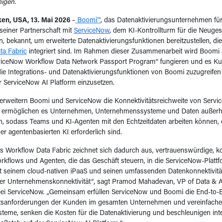
igen.
en, USA, 13. Mai 2026
–
Boomi™
, das Datenaktivierungsunternehmen für
einer Partnerschaft mit
ServiceNow
, dem KI-Kontrollturm für die Neuges
 bekannt, um erweiterte Datenaktivierungsfunktionen bereitzustellen, di
ta Fabric
integriert sind. Im Rahmen dieser Zusammenarbeit wird Boomi 
rviceNow Workflow Data Network Passport Program“ fungieren und es Kun
die Integrations- und Datenaktivierungsfunktionen von Boomi zuzugreifen 
r ServiceNow AI Platform einzusetzen.
rweitern Boomi und ServiceNow die Konnektivitätsreichweite von Serv
d ermöglichen es Unternehmen, Unternehmenssysteme und Daten außerh
en, sodass Teams und KI-Agenten mit den Echtzeitdaten arbeiten können, d
der agentenbasierten KI erforderlich sind.
 Workflow Data Fabric zeichnet sich dadurch aus, vertrauenswürdige, k
rkflows und Agenten, die das Geschäft steuern, in die ServiceNow-Platt
it seinem cloud-nativen iPaaS und seinen umfassenden Datenkonnektivit
der Unternehmenskonnektivität“, sagt Pramod Mahadevan, VP of Data & A
ei ServiceNow. „Gemeinsam erfüllen ServiceNow und Boomi die End-to-
ätsanforderungen der Kunden im gesamten Unternehmen und vereinfachen
teme, senken die Kosten für die Datenaktivierung und beschleunigen int