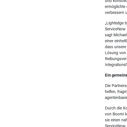
und konsolidi
ermöglichte
verbessern 
„Lightedge 
ServiceNow u
sagt Michael
einer einheit
dass unsere 
Lösung von 
Reibungsverl
Integrations
Ein gemeins
Die Partner
helfen, fragm
agentenbasi
Durch die Ko
von Boomi k
sie einen na
ServiceNow s