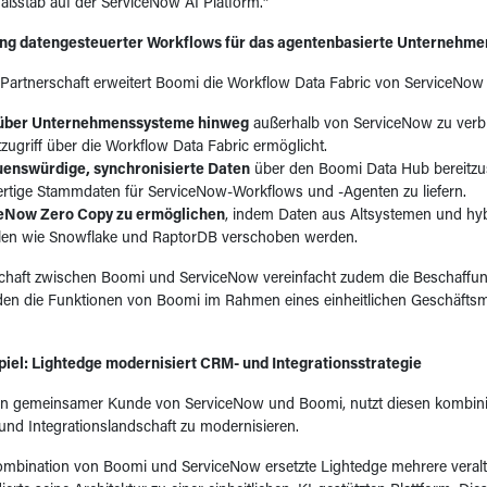
ßstab auf der ServiceNow AI Platform.“
ng datengesteuerter Workflows für das agentenbasierte Unternehme
Partnerschaft erweitert Boomi die Workflow Data Fabric von ServiceNow
über Unternehmenssysteme hinweg
außerhalb von ServiceNow zu verb
tzugriff über die Workflow Data Fabric ermöglicht.
uenswürdige, synchronisierte Daten
über den Boomi Data Hub bereitzus
rtige Stammdaten für ServiceNow-Workflows und -Agenten zu liefern.
eNow Zero Copy zu ermöglichen
, indem Daten aus Altsystemen und h
llen wie Snowflake und RaptorDB verschoben werden.
chaft zwischen Boomi und ServiceNow vereinfacht zudem die Beschaffung
en die Funktionen von Boomi im Rahmen eines einheitlichen Geschäftsm
iel: Lightedge modernisiert CRM- und Integrationsstrategie
ein gemeinsamer Kunde von ServiceNow und Boomi, nutzt diesen kombini
nd Integrationslandschaft zu modernisieren.
mbination von Boomi und ServiceNow ersetzte Lightedge mehrere veralte