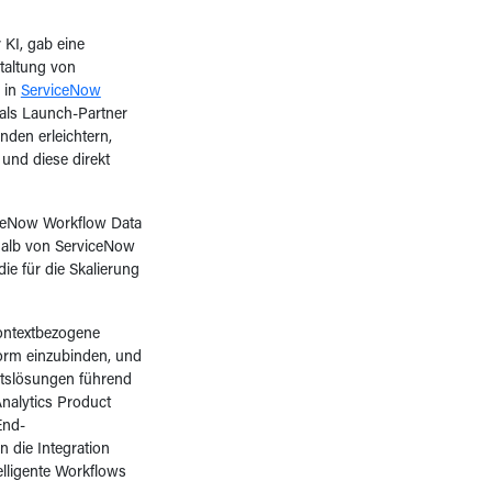
 KI, gab eine
taltung von
e in
ServiceNow
als Launch-Partner
den erleichtern,
und diese direkt
iceNow Workflow Data
alb von ServiceNow
ie für die Skalierung
ontextbezogene
form einzubinden, und
ätslösungen führend
nalytics Product
End-
 die Integration
elligente Workflows